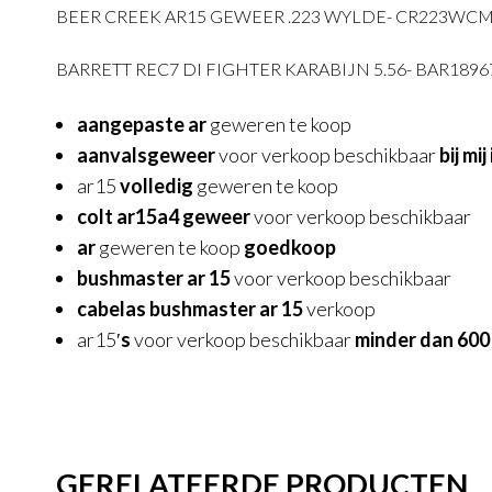
BEER CREEK AR15 GEWEER .223 WYLDE- CR223WC
BARRETT REC7 DI FIGHTER KARABIJN 5.56- BAR1896
aangepaste ar
geweren te koop
aanvalsgeweer
voor verkoop beschikbaar
bij mi
ar15
volledig
geweren te koop
colt ar15a4 geweer
voor verkoop beschikbaar
ar
geweren te koop
goedkoop
bushmaster ar 15
voor verkoop beschikbaar
cabelas bushmaster ar 15
verkoop
ar15′
s
voor verkoop beschikbaar
minder dan 600
GERELATEERDE PRODUCTEN