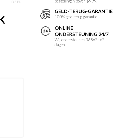
bestellingen boven $999.
DEEL
GELD-TERUG-GARANTIE
K
100% geld terug garantie.
ONLINE
e
ONDERSTEUNING 24/7
Wij ondersteunen 365x24x7
dagen.