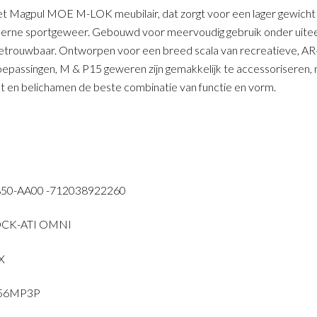
 Magpul MOE M-LOK meubilair, dat zorgt voor een lager gewicht
oderne sportgeweer. Gebouwd voor meervoudig gebruik onder uit
betrouwbaar. Ontworpen voor een breed scala van recreatieve, AR
epassingen, M & P15 geweren zijn gemakkelijk te accessoriseren,
st en belichamen de beste combinatie van functie en vorm.
0-AA00 -712038922260
OCK-ATI OMNI
X
556MP3P