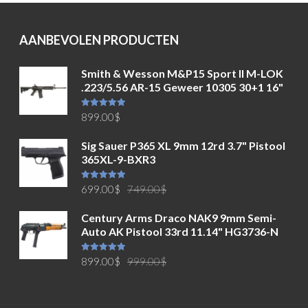
AANBEVOLEN PRODUCTEN
Smith & Wesson M&P15 Sport II M-LOK
.223/5.56 AR-15 Geweer 10305 30+1 16"
Waardering
899.00
$
5.00
uit 5
Sig Sauer P365 XL 9mm 12rd 3.7" Pistool
365XL-9-BXR3
Oorspronkelijke
Huidige
Waardering
699.00
$
749.00
$
5.00
uit 5
prijs
prijs
Century Arms Draco NAK9 9mm Semi-
was:
is:
Auto AK Pistool 33rd 11.14" HG3736-N
749.00$.
699.00$.
Oorspronkelijke
Huidige
Waardering
899.00
$
999.00
$
5.00
uit 5
prijs
prijs
was:
is:
999.00$.
899.00$.