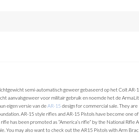
ichtgewicht semi-automatisch geweer gebaseerd op het Colt AR-
icht aanvalsgeweer voor militair gebruik en noemde het de ArmaLite
hun eigen versie van de
AR-15
design for commercial sale. They are
oundation. AR-15 style rifles and AR-15 Pistols have become one o
 rifle has been promoted as “America’s rifle” by the National Rifle A
sale. You may also want to check out the AR15 Pistols with Arm Brac