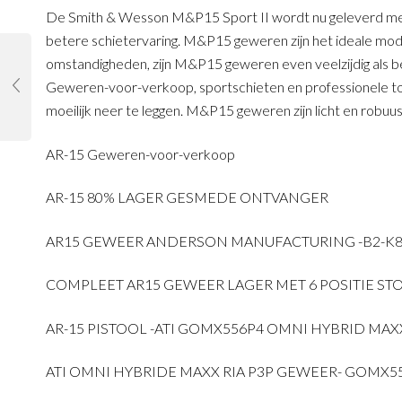
De Smith & Wesson M&P15 Sport II wordt nu geleverd met
betere schietervaring. M&P15 geweren zijn het ideale m
omstandigheden, zijn M&P15 geweren even veelzijdig als 
Geweren-voor-verkoop, sportschieten en professionele to
moeilijk neer te leggen. M&P15 geweren zijn licht en robuu
AR-15 Geweren-voor-verkoop
AR-15 80% LAGER GESMEDE ONTVANGER
AR15 GEWEER ANDERSON MANUFACTURING -B2-K85
COMPLEET AR15 GEWEER LAGER MET 6 POSITIE ST
AR-15 PISTOOL -ATI GOMX556P4 OMNI HYBRID MAX
ATI OMNI HYBRIDE MAXX RIA P3P GEWEER- GOMX