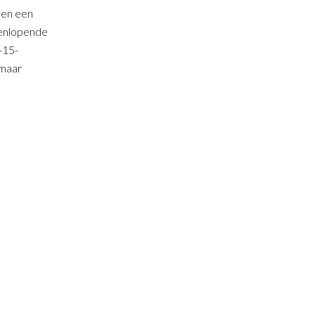
 en een
eenlopende
-15-
 maar