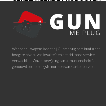
Wanneer u wapens koopt bij Gunmeplug.com kunt u het
hoogste niveau van kwaliteit en beschikbare service
verwachten. Onze toewijding aan uitmuntendheid is
gebouwd op de hoogste normen van klantenservice.