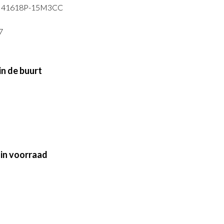
M41618P-15M3CC
7
j in de buurt
 in voorraad