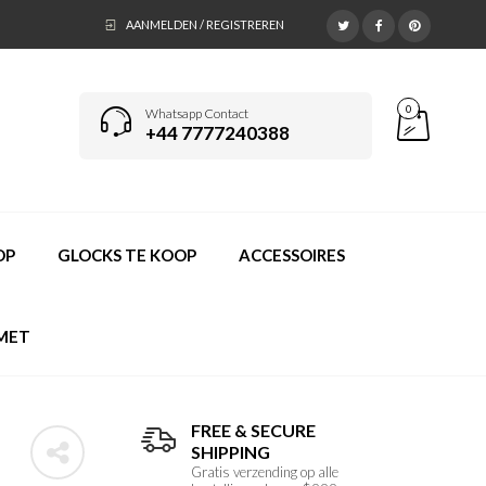
AANMELDEN / REGISTREREN
0
Whatsapp Contact
+44 7777240388
OP
GLOCKS TE KOOP
ACCESSOIRES
MET
FREE & SECURE
5
SHIPPING
Gratis verzending op alle