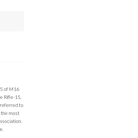
15 of M16
 Rifle-15,
 referred to
f the most
ssociation.
e.