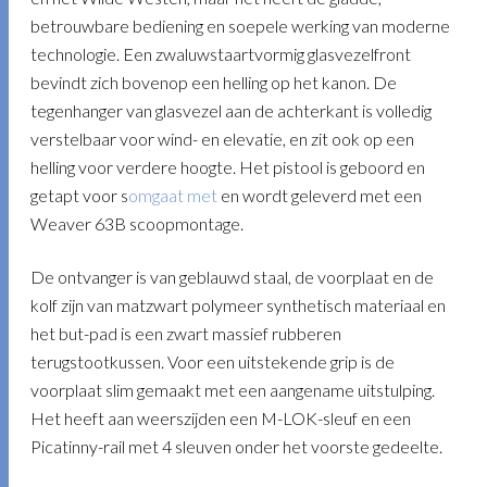
betrouwbare bediening en soepele werking van moderne
technologie. Een zwaluwstaartvormig glasvezelfront
bevindt zich bovenop een helling op het kanon. De
tegenhanger van glasvezel aan de achterkant is volledig
verstelbaar voor wind- en elevatie, en zit ook op een
helling voor verdere hoogte. Het pistool is geboord en
getapt voor s
omgaat met
en wordt geleverd met een
Weaver 63B scoopmontage.
De ontvanger is van geblauwd staal, de voorplaat en de
kolf zijn van matzwart polymeer synthetisch materiaal en
het but-pad is een zwart massief rubberen
terugstootkussen. Voor een uitstekende grip is de
voorplaat slim gemaakt met een aangename uitstulping.
Het heeft aan weerszijden een M-LOK-sleuf en een
Picatinny-rail met 4 sleuven onder het voorste gedeelte.