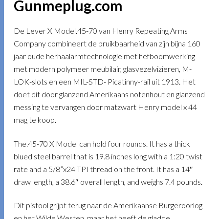
Gunmeplug.com
De Lever X Model.45-70 van Henry Repeating Arms
Company combineert de bruikbaarheid van zijn bijna 160
jaar oude herhaalarmtechnologie met hefboomwerking
met modern polymeer meubilair, glasvezelvizieren, M-
LOK-slots en een MIL-STD- Picatinny-rail uit 1913. Het
doet dit door glanzend Amerikaans notenhout en glanzend
messing te vervangen door matzwart Henry model x 44
mag te koop.
The.45-70 X Model can hold four rounds. It has a thick
blued steel barrel that is 19.8 inches long with a 1:20 twist
rate and a 5/8”x24 TPI thread on the front. It has a 14″
draw length, a 38.6″ overall length, and weighs 7.4 pounds.
Dit pistool grijpt terug naar de Amerikaanse Burgeroorlog
en het Wilde Westen, maar het heeft de gladde,