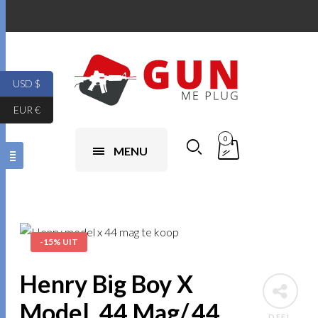
USD $
EUR €
0
MENU
-15% UIT
Henry Big Boy X
Model .44 Mag/.44
DEEL