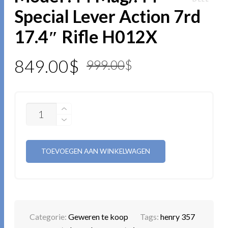
Special Lever Action 7rd
17.4″ Rifle H012X
Oorspronkeli
Huidige
849.00
$
999.00
$
prijs
prijs
was:
is:
AANTAL
999.00$.
849.00$.
TOEVOEGEN AAN WINKELWAGEN
Categorie:
Geweren te koop
Tags:
henry 357