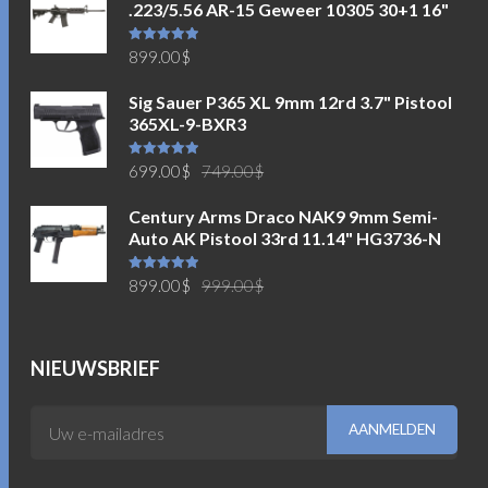
.223/5.56 AR-15 Geweer 10305 30+1 16"
Waardering
899.00
$
5.00
uit 5
Sig Sauer P365 XL 9mm 12rd 3.7" Pistool
365XL-9-BXR3
Oorspronkelijke
Huidige
Waardering
699.00
$
749.00
$
5.00
uit 5
prijs
prijs
Century Arms Draco NAK9 9mm Semi-
was:
is:
Auto AK Pistool 33rd 11.14" HG3736-N
749.00$.
699.00$.
Oorspronkelijke
Huidige
Waardering
899.00
$
999.00
$
5.00
uit 5
prijs
prijs
was:
is:
999.00$.
899.00$.
NIEUWSBRIEF