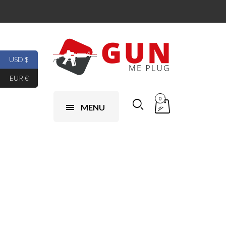
USD $
EUR €
0
MENU