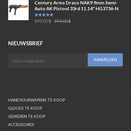
Century Arms Draco NAK9 9mm Semi-
was:
is:
Auto AK Pistool 33rd 11.14" HG3736-N
749.00$.
699.00$.
Oorspronkelijke
Huidige
Waardering
899.00
$
999.00
$
5.00
uit 5
prijs
prijs
was:
is:
999.00$.
899.00$.
NIEUWSBRIEF
HANDVUURWAPENS TE KOOP
GLOCKS TE KOOP
GEWEREN TE KOOP
ACCESSOIRES