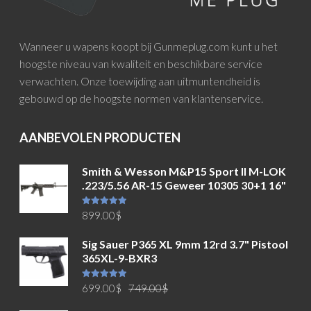
Wanneer u wapens koopt bij Gunmeplug.com kunt u het
hoogste niveau van kwaliteit en beschikbare service
verwachten. Onze toewijding aan uitmuntendheid is
gebouwd op de hoogste normen van klantenservice.
AANBEVOLEN PRODUCTEN
Smith & Wesson M&P15 Sport II M-LOK
.223/5.56 AR-15 Geweer 10305 30+1 16"
Waardering
899.00
$
5.00
uit 5
Sig Sauer P365 XL 9mm 12rd 3.7" Pistool
365XL-9-BXR3
Oorspronkelijke
Huidige
Waardering
699.00
$
749.00
$
5.00
uit 5
prijs
prijs