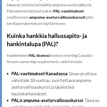
haluavat omistaa tai hankkia ampuma-aseita laillisesti.
Palvelumme kattavat kaiken
PAL-vaatimukset
osoitteeseen
ampuma-aseturvallisuuskurssit
joita
tarvitaan hakemuksen täyttämiseen.
Kuinka hankkia hallussapito- ja
hankintalupa (PAL)?
Hankkiminen
PAL-lisenssi
involves meeting Canada’s
firearm ownership requirements, which include:
PAL-vaatimukset Kanadassa
: Sinun on oltava
vähintään 18-vuotias, suoritettava ampuma-
aseturvallisuuskurssi ja läpäistävä
taustatarkastukset.
PAL:n ampuma-aseturvallisuuskurssi
: Tämä on
pakollinen kaikille PAL-hakijoille, ja sillä