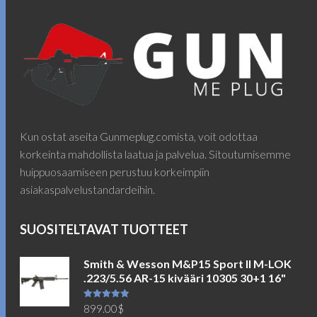
Kun ostat aseita Gunmeplug.comista, voit odottaa
korkeinta mahdollista laatua ja palvelua. Sitoutumisemme
huippuosaamiseen perustuu korkeimpiin
asiakaspalvelustandardeihin.
SUOSITELTAVAT TUOTTEET
Smith & Wesson M&P15 Sport II M-LOK
.223/5.56 AR-15 kivääri 10305 30+1 16"
Arvostelu
899.00
$
tuotteesta: