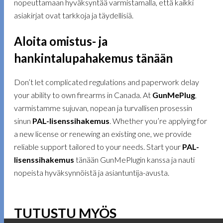
nopeuttamaan hyväksyntää varmistamalla, että kaikki
asiakirjat ovat tarkkoja ja täydellisiä.
Aloita omistus- ja
hankintalupahakemus tänään
Don’t let complicated regulations and paperwork delay
your ability to own firearms in Canada. At
GunMePlug
,
varmistamme sujuvan, nopean ja turvallisen prosessin
sinun
PAL-lisenssihakemus
. Whether you’re applying for
a new license or renewing an existing one, we provide
reliable support tailored to your needs. Start your
PAL-
lisenssihakemus
tänään GunMePlugin kanssa ja nauti
nopeista hyväksynnöistä ja asiantuntija-avusta.
TUTUSTU MYÖS