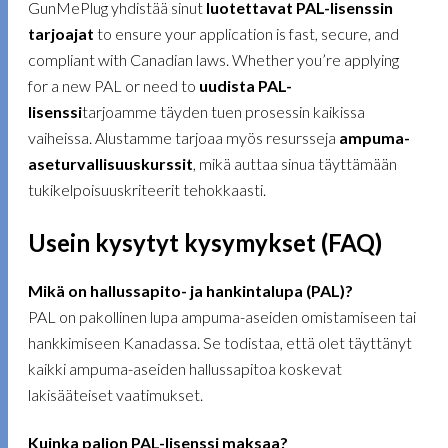
GunMePlug yhdistää sinut
luotettavat PAL-lisenssin
tarjoajat
to ensure your application is fast, secure, and
compliant with Canadian laws. Whether you’re applying
for a new PAL or need to
uudista PAL-
lisenssi
tarjoamme täyden tuen prosessin kaikissa
vaiheissa. Alustamme tarjoaa myös resursseja
ampuma-
aseturvallisuuskurssit
, mikä auttaa sinua täyttämään
tukikelpoisuuskriteerit tehokkaasti.
Usein kysytyt kysymykset (FAQ)
Mikä on hallussapito- ja hankintalupa (PAL)?
PAL on pakollinen lupa ampuma-aseiden omistamiseen tai
hankkimiseen Kanadassa. Se todistaa, että olet täyttänyt
kaikki ampuma-aseiden hallussapitoa koskevat
lakisääteiset vaatimukset.
Kuinka paljon PAL-lisenssi maksaa?