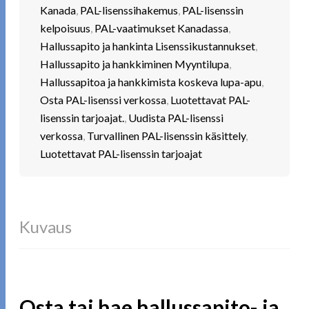
Kanada
,
PAL-lisenssihakemus
,
PAL-lisenssin
kelpoisuus
,
PAL-vaatimukset Kanadassa
,
Hallussapito ja hankinta Lisenssikustannukset
,
Hallussapito ja hankkiminen Myyntilupa
,
Hallussapitoa ja hankkimista koskeva lupa-apu
,
Osta PAL-lisenssi verkossa
,
Luotettavat PAL-
lisenssin tarjoajat.
,
Uudista PAL-lisenssi
verkossa
,
Turvallinen PAL-lisenssin käsittely
,
Luotettavat PAL-lisenssin tarjoajat
Kuvaus
Osta tai hae hallussapito- ja