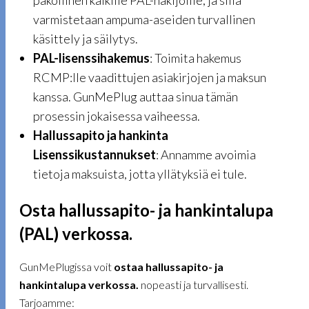
varmistetaan ampuma-aseiden turvallinen
käsittely ja säilytys.
PAL-lisenssihakemus
: Toimita hakemus
RCMP:lle vaadittujen asiakirjojen ja maksun
kanssa. GunMePlug auttaa sinua tämän
prosessin jokaisessa vaiheessa.
Hallussapito ja hankinta
Lisenssikustannukset
: Annamme avoimia
tietoja maksuista, jotta yllätyksiä ei tule.
Osta hallussapito- ja hankintalupa
(PAL) verkossa.
GunMePlugissa voit
ostaa hallussapito- ja
hankintalupa verkossa.
nopeasti ja turvallisesti.
Tarjoamme: