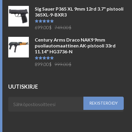
5.00
/ 5
Sig Sauer P365 XL 9mm 12rd 3.7" pistooli
365XL-9-BXR3
Alkuperäinen
Nykyinen
Arvostelu
699.00
$
749.00
$
tuotteesta:
5.00
/ 5
hinta
hinta
Century Arms Draco NAK9 9mm
oli:
on:
puoliautomaattinen AK-pistooli 33rd
749.00$.
699.00$.
11.14" HG3736-N
Alkuperäinen
Nykyinen
Arvostelu
899.00
$
999.00
$
tuotteesta:
5.00
/ 5
hinta
hinta
oli:
on:
999.00$.
899.00$.
UUTISKIRJE