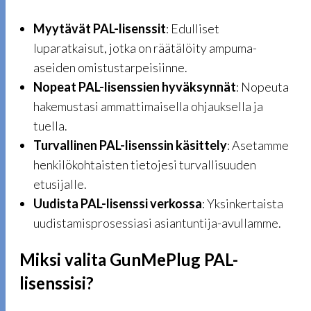
Myytävät PAL-lisenssit
: Edulliset
luparatkaisut, jotka on räätälöity ampuma-
aseiden omistustarpeisiinne.
Nopeat PAL-lisenssien hyväksynnät
: Nopeuta
hakemustasi ammattimaisella ohjauksella ja
tuella.
Turvallinen PAL-lisenssin käsittely
: Asetamme
henkilökohtaisten tietojesi turvallisuuden
etusijalle.
Uudista PAL-lisenssi verkossa
: Yksinkertaista
uudistamisprosessiasi asiantuntija-avullamme.
Miksi valita GunMePlug PAL-
lisenssisi?