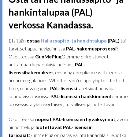
hankintalupaa (PAL)
verkossa Kanadassa.
Etsitään
ostaa
Hallussapito- ja hankintalupa
(PAL)
tai
tarvitset apua navigoinnissa
PAL-hakemusprosessi
?
Osoitteessa
GunMePlug
Olemme erikoistuneet
auttamaan kanadalaisia heidän...
PAL-
lisenssihakemukset
, ensuring compliance with federal
firearm regulations. Whether you’re applying for the first
time, renewing your
PAL-lisenssi
tai etsivät neuvoja
seuraavissa asioissa
PAL-lisenssin hankkiminen
teemme
prosessista yksinkertaisen, turvallisen ja luotettavan.
.
Osoitteessa
nopeat PAL-lisenssien hyväksynnät
, avoin
hinnoittelu ja
luotettavat PAL-lisenssin
tarjoajat
GunMePlug on paras valinta kanadalaisille, jotka