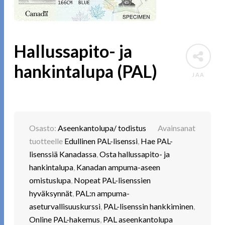
Hallussapito- ja
hankintalupa (PAL)
JAA
Osasto:
Aseenkantolupa/ todistus
Avainsanat
tuotteelle
Edullinen PAL-lisenssi
,
Hae PAL-
lisenssiä Kanadassa
,
Osta hallussapito- ja
hankintalupa
,
Kanadan ampuma-aseen
omistuslupa
,
Nopeat PAL-lisenssien
hyväksynnät
,
PAL:n ampuma-
aseturvallisuuskurssi
,
PAL-lisenssin hankkiminen
,
Online PAL-hakemus
,
PAL aseenkantolupa