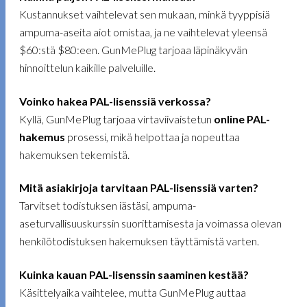
Kustannukset vaihtelevat sen mukaan, minkä tyyppisiä
ampuma-aseita aiot omistaa, ja ne vaihtelevat yleensä
$60:stä $80:een. GunMePlug tarjoaa läpinäkyvän
hinnoittelun kaikille palveluille.
Voinko hakea PAL-lisenssiä verkossa?
Kyllä, GunMePlug tarjoaa virtaviivaistetun
online PAL-
hakemus
prosessi, mikä helpottaa ja nopeuttaa
hakemuksen tekemistä.
Mitä asiakirjoja tarvitaan PAL-lisenssiä varten?
Tarvitset todistuksen iästäsi, ampuma-
aseturvallisuuskurssin suorittamisesta ja voimassa olevan
henkilötodistuksen hakemuksen täyttämistä varten.
Kuinka kauan PAL-lisenssin saaminen kestää?
Käsittelyaika vaihtelee, mutta GunMePlug auttaa