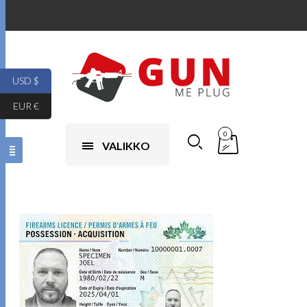
USD $
EUR €
0
VALIKKO