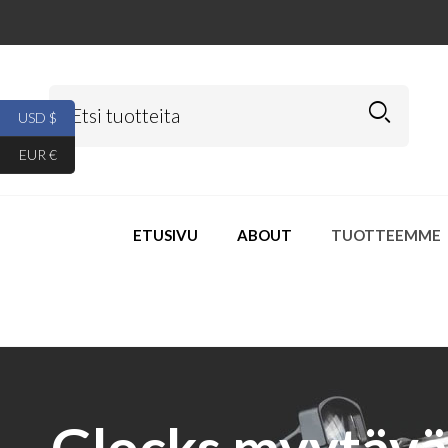
USD $
EUR €
ETUSIVU
ABOUT
TUOTTEEMME
Glocks myytäv