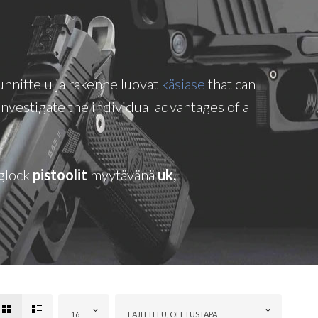
unnittelu ja rakenne luovat
käsiase
that can
vestigate the individual advantages of a
glock
pistoolit
myytävänä
uk,
16
LAJITTELU, OLETUSTAPA