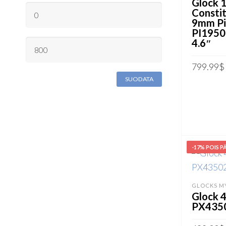
Glock 
MINIMIHINTA
Consti
9mm Pi
PI1950
MAKSIMIHINTA
4.6″
799.99
$
SUODATA
LISÄÄ O
-17% POIS P
GLOCKS M
Glock 
PX435