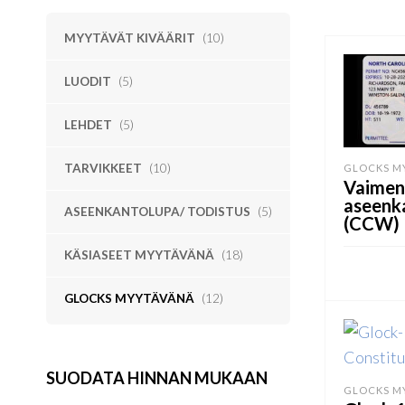
MYYTÄVÄT KIVÄÄRIT
(10)
LUODIT
(5)
LEHDET
(5)
TARVIKKEET
(10)
GLOCKS M
Vaimen
aseenk
ASEENKANTOLUPA/ TODISTUS
(5)
(CCW)
KÄSIASEET MYYTÄVÄNÄ
(18)
GLOCKS MYYTÄVÄNÄ
(12)
LUE LISÄ
SUODATA HINNAN MUKAAN
GLOCKS M