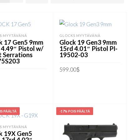
S MYYTÄVÄNÄ
GLOCKS MYYTÄVÄNÄ
k 17 Gen5 9mm
Glock 19 Gen3 9mm
 4.49″ Pistol w/
15rd 4.01″ Pistol PI-
t Serrations
19502-03
75S203
599.00
$
LISÄÄ OSTOSKORIIN
LISÄÄ
IS PÄÄLTÄ
-17% POIS PÄÄLTÄ
S MYYTÄVÄNÄ
k 19X Gen5
17rd 4.02″