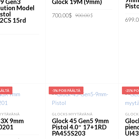
19 Gen3
Glock 19M (9mm)
Pist
tution Model
stol
Alkuperäinen
Nykyinen
700.00
$
900.00
$
699.0
2CS 15rd
hinta
hinta
LISÄÄ OSTOSKORIIN
oli:
on:
LISÄ
900.00$.
700.00$.
STOSKORIIN
ÄÄLTÄ
-5% POIS PÄÄLTÄ
-21% PO
YYTÄVÄNÄ
GLOCKS MYYTÄVÄNÄ
GLOCK
43X 9mm
Glock 45 Gen5 9mm
Gloc
0201
Pistol 4.0″ 17+1RD
pien
PA455S203
UI4