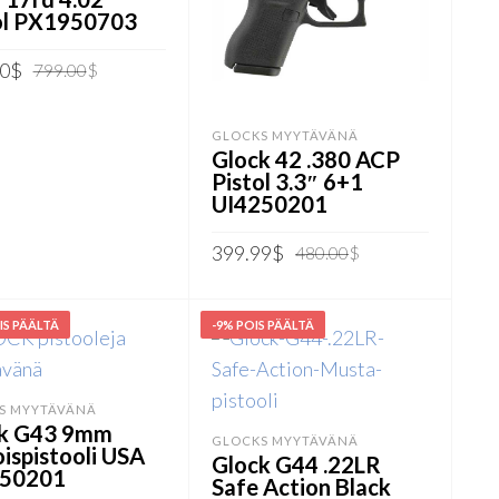
ol PX1950703
Alkuperäinen
Nykyinen
0
$
799.00
$
hinta
hinta
Ä OSTOSKORIIN
oli:
on:
GLOCKS MYYTÄVÄNÄ
799.00$.
699.00$.
Glock 42 .380 ACP
Pistol 3.3″ 6+1
UI4250201
Alkuperäinen
Nykyinen
399.99
$
480.00
$
hinta
hinta
LISÄÄ OSTOSKORIIN
oli:
on:
480.00$.
399.99$.
IS PÄÄLTÄ
-9% POIS PÄÄLTÄ
S MYYTÄVÄNÄ
k G43 9mm
GLOCKS MYYTÄVÄNÄ
oispistooli USA
Glock G44 .22LR
350201
Safe Action Black