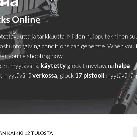
cks Online
otettavuutta ja tarkkuutta. Niiden huipputekninen su
st unforgiving conditions can generate. When you in
ever you’re shooting now.
ckit myytävänä,
käytetty
glockit myytävänä
halpa
it myytävänä
verkossa,
glock
17 pistooli
myytävänä, 
N KAIKKI 12 TULOSTA