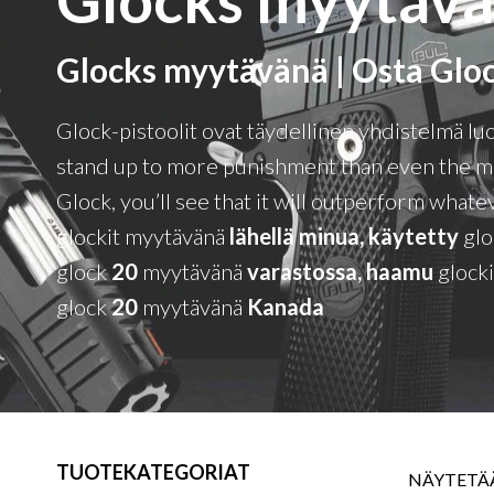
Glocks myytävänä | Osta Glo
Glock-pistoolit ovat täydellinen yhdistelmä lu
stand up to more punishment than even the mo
Glock, you’ll see that it will outperform what
glockit myytävänä
lähellä minua,
käytetty
glo
glock
20
myytävänä
varastossa,
haamu
glock
glock
20
myytävänä
Kanada
TUOTEKATEGORIAT
NÄYTETÄÄ