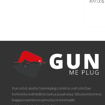
499.00
$
LISÄÄ O
Kun ostat aseita Gunmeplug.comista, voit odottaa
korkeinta mahdollista laatua ja palvelua. Sitoutumisemme
huippuosaamiseen perustuu korkeimpiin