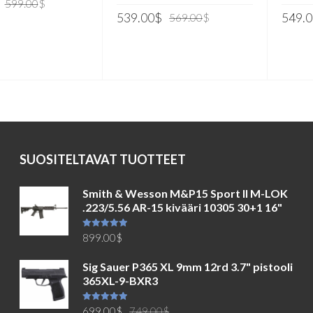
Alkuperäinen
Nykyinen
599.00
$
Alkuperäinen
Nykyinen
539.00
$
549.0
hinta
hinta
569.00
$
hinta
hinta
STOSKORIIN
oli:
on:
LISÄÄ OSTOSKORIIN
oli:
on:
LISÄ
599.00$.
499.00$.
569.00$.
539.00$.
SUOSITELTAVAT TUOTTEET
Smith & Wesson M&P15 Sport II M-LOK
.223/5.56 AR-15 kivääri 10305 30+1 16"
Arvostelu
899.00
$
tuotteesta:
5.00
/ 5
Sig Sauer P365 XL 9mm 12rd 3.7" pistooli
365XL-9-BXR3
Alkuperäinen
Nykyinen
Arvostelu
699.00
$
749.00
$