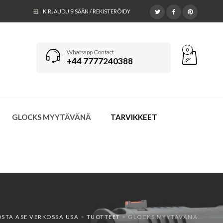
KIRJAUDU SISÄÄN / REKISTERÖIDY
0
Whatsapp Contact
+44 7777240388
GLOCKS MYYTÄVÄNÄ
TARVIKKEET
OSTA ASE VERKOSSA USA
>
TUOTTEET
>
GLOCKS MYYTÄVÄNÄ