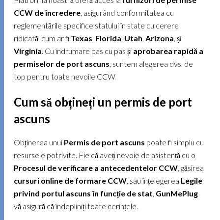
CCW de încredere
, asigurând conformitatea cu
reglementările specifice statului în state cu cerere
ridicată, cum ar fi
Texas
,
Florida
,
Utah
,
Arizona
, și
Virginia
. Cu îndrumare pas cu pas și
aprobarea rapidă a
permiselor de port ascuns
, suntem alegerea dvs. de
top pentru toate nevoile CCW
.
Cum să obțineți un permis de port
ascuns
Obținerea unui
Permis de port ascuns
poate fi simplu cu
resursele potrivite. Fie că aveți nevoie de asistență cu o
Procesul de verificare a antecedentelor CCW
, găsirea
cursuri online de formare CCW
, sau înțelegerea
Legile
privind portul ascuns în funcție de stat
,
GunMePlug
vă asigură că îndepliniți toate cerințele.