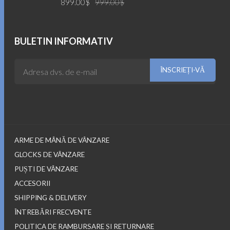
899.00
$
999.00
$
5.00
din 5
inițial
curent
a
este:
fost:
899.00$.
BULETIN INFORMATIV
999.00$.
ARME DE MÂNĂ DE VÂNZARE
GLOCKS DE VÂNZARE
PUȘTI DE VÂNZARE
ACCESORII
SHIPPING & DELIVERY
ÎNTREBĂRI FRECVENTE
POLITICA DE RAMBURSARE ȘI RETURNARE