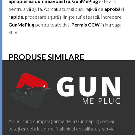
apropierea dumneavoastră
,
GunMePlug
este aici
pentru a vă ajuta. Aplicați acum și bucurați-vă de
aprobări
rapide
, procesare sigură și liniște sufletească. Încredere
GunMePlug
pentru toate dvs.
Permis CCW
în întreaga
SUA.
PRODUSE SIMILARE
Atunci când cumpărați arme de la Gunmeplug.com vă
puteți aștepta la cel mai înalt nivel de calitate și servicii