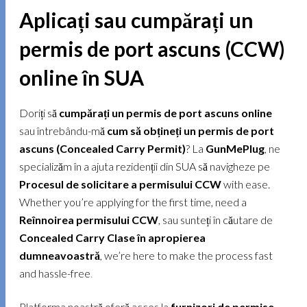
Aplicați sau cumpărați un
permis de port ascuns (CCW)
online în SUA
Doriți să
cumpărați un permis de port ascuns online
sau întrebându-mă
cum să obțineți un permis de port
ascuns (Concealed Carry Permit)
? La
GunMePlug
, ne
specializăm în a ajuta rezidenții din SUA să navigheze pe
Procesul de solicitare a permisului CCW
with ease.
Whether you’re applying for the first time, need a
Reînnoirea permisului CCW
, sau sunteți în căutare de
Concealed Carry Clase în apropierea
dumneavoastră
, we’re here to make the process fast
and hassle-free
.
Platforma noastră oferă acces la
furnizori de permise