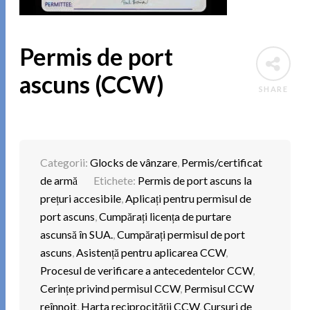
Permis de port
ascuns (CCW)
SHARE
Categorii:
Glocks de vânzare
,
Permis/certificat
de armă
Etichete:
Permis de port ascuns la
prețuri accesibile
,
Aplicați pentru permisul de
port ascuns
,
Cumpărați licența de purtare
ascunsă în SUA.
,
Cumpărați permisul de port
ascuns
,
Asistență pentru aplicarea CCW
,
Procesul de verificare a antecedentelor CCW
,
Cerințe privind permisul CCW
,
Permisul CCW
reînnoit
,
Harta reciprocității CCW
,
Cursuri de