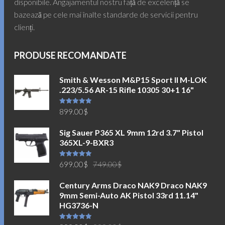
disponibile. Angajamentul nostru față de excelență se
bazează pe cele mai înalte standarde de servicii pentru
clienți.
PRODUSE RECOMANDATE
Smith & Wesson M&P15 Sport II M-LOK
.223/5.56 AR-15 Rifle 10305 30+1 16"
Evaluat la
899.00
$
5.00
din 5
Sig Sauer P365 XL 9mm 12rd 3.7" Pistol
365XL-9-BXR3
Prețul
Prețul
Evaluat la
699.00
$
749.00
$
5.00
din 5
inițial
curent
Century Arms Draco NAK9 Draco NAK9
a
este:
9mm Semi-Auto AK Pistol 33rd 11.14"
fost:
699.00$.
HG3736-N
749.00$.
Prețul
Prețul
Evaluat la