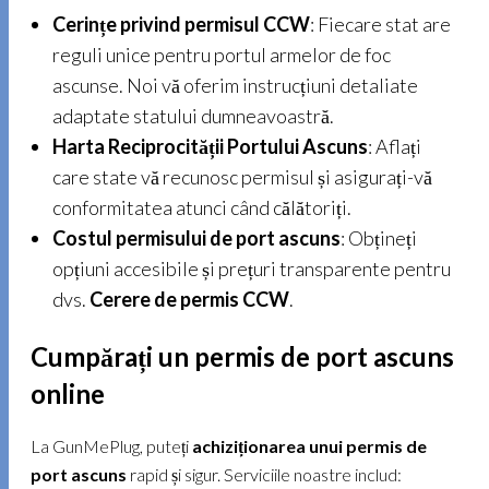
Cerințe privind permisul CCW
: Fiecare stat are
reguli unice pentru portul armelor de foc
ascunse. Noi vă oferim instrucțiuni detaliate
adaptate statului dumneavoastră.
Harta Reciprocității Portului Ascuns
: Aflați
care state vă recunosc permisul și asigurați-vă
conformitatea atunci când călătoriți.
Costul permisului de port ascuns
: Obțineți
opțiuni accesibile și prețuri transparente pentru
dvs.
Cerere de permis CCW
.
Cumpărați un permis de port ascuns
online
La GunMePlug, puteți
achiziționarea unui permis de
port ascuns
rapid și sigur. Serviciile noastre includ: