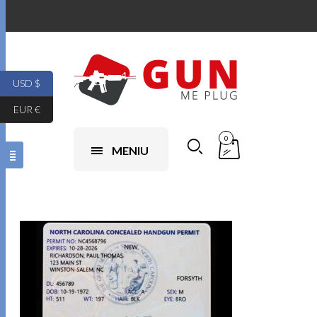
USD $
EUR €
0
MENIU