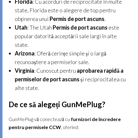
Florida
: Cu acorduri de reciprocitate în multe
state, Florida este o alegere de top pentru
obținerea unui
Permis de port ascuns
.
Utah
: The Utah
Permis de port ascuns
este
popular datorită acceptării sale largi în alte
state.
Arizona
: Oferă cerințe simple și o largă
recunoaștere a permiselor sale.
Virginia
: Cunoscut pentru
aprobarea rapidă a
permiselor de port ascuns
și reciprocitatea cu
alte state.
De ce să alegeți GunMePlug?
GunMePlug vă conectează cu
furnizori de încredere
pentru permisele CCW
, oferind: