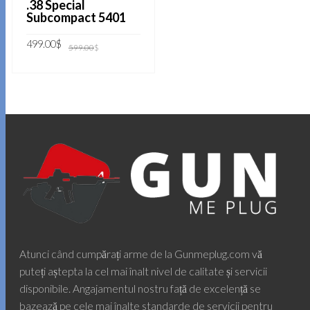
.38 Special
Subcompact 5401
Prețul
Prețul
499.00
$
599.00
$
inițial
curent
a
este:
fost:
499.00$.
ADAUGĂ ÎN COȘ
599.00$.
Atunci când cumpărați arme de la Gunmeplug.com vă
puteți aștepta la cel mai înalt nivel de calitate și servicii
disponibile. Angajamentul nostru față de excelență se
bazează pe cele mai înalte standarde de servicii pentru