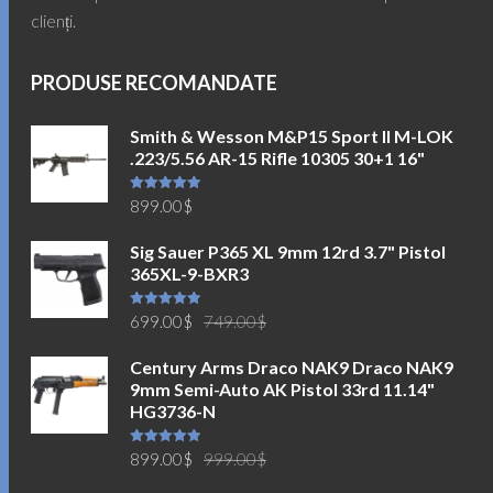
clienți.
PRODUSE RECOMANDATE
Smith & Wesson M&P15 Sport II M-LOK
.223/5.56 AR-15 Rifle 10305 30+1 16"
Evaluat la
899.00
$
5.00
din 5
Sig Sauer P365 XL 9mm 12rd 3.7" Pistol
365XL-9-BXR3
Prețul
Prețul
Evaluat la
699.00
$
749.00
$
5.00
din 5
inițial
curent
Century Arms Draco NAK9 Draco NAK9
a
este:
9mm Semi-Auto AK Pistol 33rd 11.14"
fost:
699.00$.
HG3736-N
749.00$.
Prețul
Prețul
Evaluat la
899.00
$
999.00
$
5.00
din 5
inițial
curent