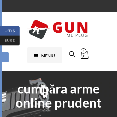
USD $
EUR €
0
MENIU
cumpăra arme
online prudent