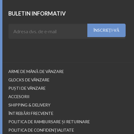
a
este:
fost:
899.00$.
BULETIN INFORMATIV
999.00$.
ARME DE MÂNĂ DE VÂNZARE
GLOCKS DE VÂNZARE
PUȘTI DE VÂNZARE
ACCESORII
SHIPPING & DELIVERY
ÎNTREBĂRI FRECVENTE
POLITICA DE RAMBURSARE ȘI RETURNARE
POLITICA DE CONFIDENȚIALITATE