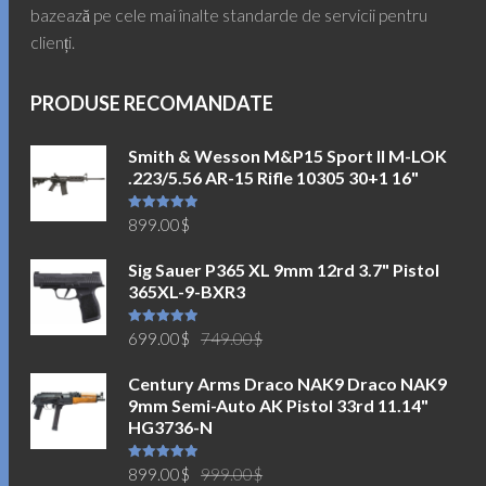
bazează pe cele mai înalte standarde de servicii pentru
clienți.
PRODUSE RECOMANDATE
Smith & Wesson M&P15 Sport II M-LOK
.223/5.56 AR-15 Rifle 10305 30+1 16"
Evaluat la
899.00
$
5.00
din 5
Sig Sauer P365 XL 9mm 12rd 3.7" Pistol
365XL-9-BXR3
Prețul
Prețul
Evaluat la
699.00
$
749.00
$
5.00
din 5
inițial
curent
Century Arms Draco NAK9 Draco NAK9
a
este:
9mm Semi-Auto AK Pistol 33rd 11.14"
fost:
699.00$.
HG3736-N
749.00$.
Prețul
Prețul
Evaluat la
899.00
$
999.00
$
5.00
din 5