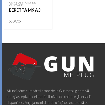
ARME DE MÂNĂ DE
VÂNZARE
BERETTA M9 A3
550.00
$
ADAUGĂ ÎN COȘ
Atunci când cumpărați arme de la Gunmeplug.com vă
puteți aștepta la cel mai înalt nivel de calitate și servicii
disponibile. Angajamentul nostru față de excelență se