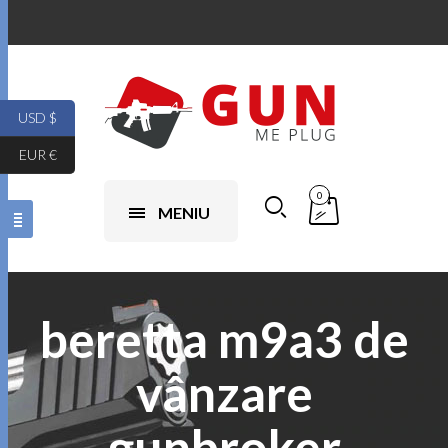
USD $
EUR €
0
MENIU
beretta m9a3 de
vânzare
gunbroker