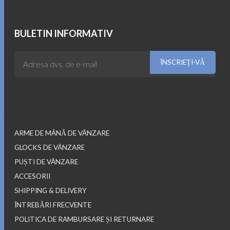
inițial
curent
a
este:
fost:
899.00$.
BULETIN INFORMATIV
999.00$.
ARME DE MÂNĂ DE VÂNZARE
GLOCKS DE VÂNZARE
PUȘTI DE VÂNZARE
ACCESORII
SHIPPING & DELIVERY
ÎNTREBĂRI FRECVENTE
POLITICA DE RAMBURSARE ȘI RETURNARE