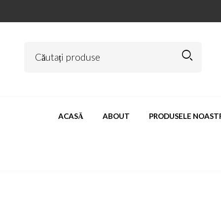
ACASĂ
ABOUT
PRODUSELE NOAST
beretta m9a1 v