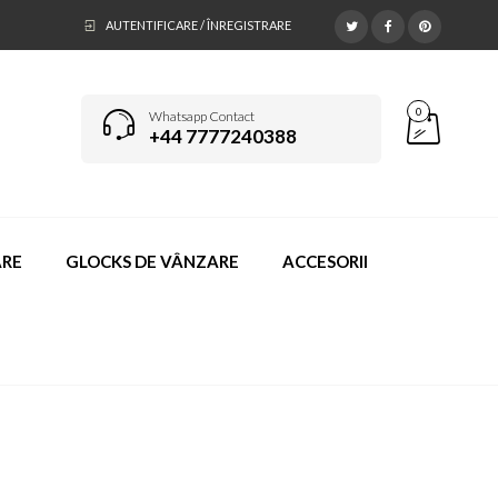
AUTENTIFICARE / ÎNREGISTRARE
0
Whatsapp Contact
+44 7777240388
ARE
GLOCKS DE VÂNZARE
ACCESORII
ȚI ARMĂ ONLINE SUA
>
PRODUSE
>
BERETTA M9A1 VS M9A3