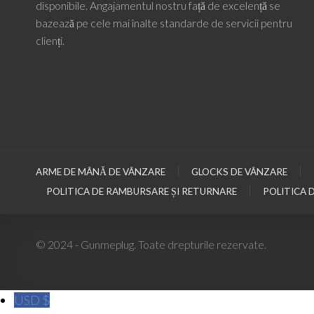
disponibile. Angajamentul nostru față de excelență se
bazează pe cele mai înalte standarde de servicii pentru
clienți.
ARME DE MÂNĂ DE VÂNZARE
GLOCKS DE VÂNZARE
POLITICA DE RAMBURSARE ȘI RETURNARE
POLITICA 
© 2024 - Gunmeplug. Toate drepturile rezervate.
USD $