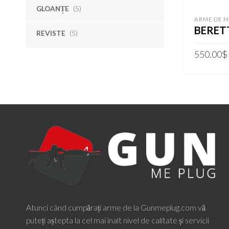
GLOANȚE
(5)
ARME DE 
BERET
REVISTE
(5)
550.00
$
ADAUGĂ 
Atunci când cumpărați arme de la Gunmeplug.com vă
puteți aștepta la cel mai înalt nivel de calitate și servicii