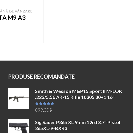
MÂNĂ DE VÂNZARE
TA M9 A3
ÎN COȘ
PRODUSE RECOMANDATE
Smith & Wesson M&P15 Sport II M-LOK
.223/5.56 AR-15 Rifle 10305 30+1 16"
Evaluat la
899.00
$
5.00
din 5
Sig Sauer P365 XL 9mm 12rd 3.7" Pistol
365XL-9-BXR3