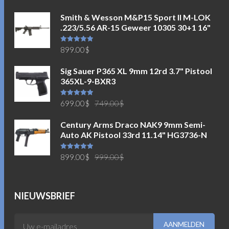
Smith & Wesson M&P15 Sport II M-LOK
.223/5.56 AR-15 Geweer 10305 30+1 16"
Waardering
899.00
$
5.00
uit 5
Sig Sauer P365 XL 9mm 12rd 3.7" Pistool
365XL-9-BXR3
Oorspronkelijke
Huidige
Waardering
699.00
$
749.00
$
5.00
uit 5
prijs
prijs
Century Arms Draco NAK9 9mm Semi-
was:
is:
Auto AK Pistool 33rd 11.14" HG3736-N
749.00$.
699.00$.
Oorspronkelijke
Huidige
Waardering
899.00
$
999.00
$
5.00
uit 5
prijs
prijs
was:
is:
999.00$.
899.00$.
NIEUWSBRIEF