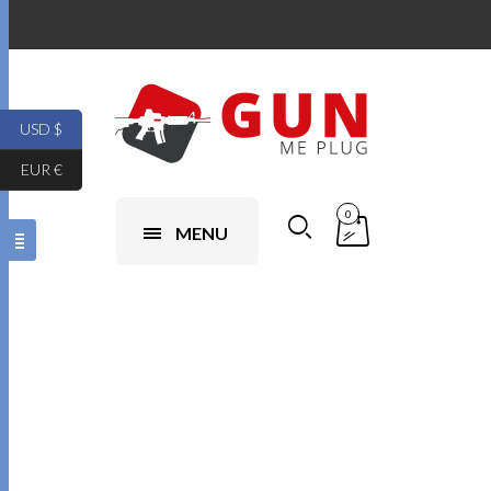
USD $
EUR €
0
MENU
Canada Wildlife
Jachtvergunning.