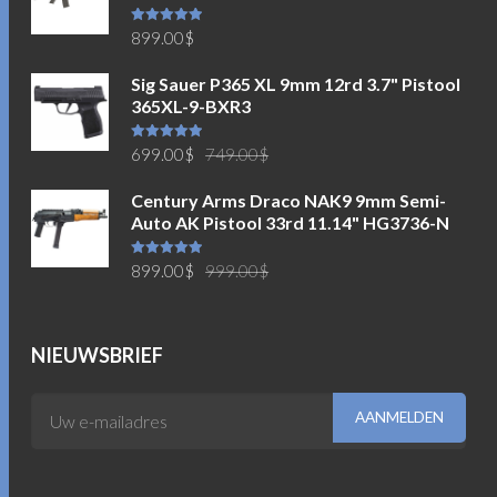
Waardering
899.00
$
5.00
uit 5
Sig Sauer P365 XL 9mm 12rd 3.7" Pistool
365XL-9-BXR3
Oorspronkelijke
Huidige
Waardering
699.00
$
749.00
$
5.00
uit 5
prijs
prijs
Century Arms Draco NAK9 9mm Semi-
was:
is:
Auto AK Pistool 33rd 11.14" HG3736-N
749.00$.
699.00$.
Oorspronkelijke
Huidige
Waardering
899.00
$
999.00
$
5.00
uit 5
prijs
prijs
was:
is:
999.00$.
899.00$.
NIEUWSBRIEF