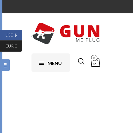
USD $
EUR €
0
MENU
9mm glocks te
koop goedkoop