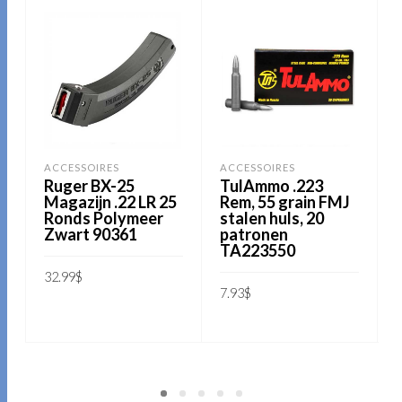
ACCESSOIRES
ACCESSOIRES
Ruger BX-25
TulAmmo .223
Magazijn .22 LR 25
Rem, 55 grain FMJ
Ronds Polymeer
stalen huls, 20
Zwart 90361
patronen
TA223550
32.99
$
9
7.93
$
TOEVOEGEN AAN
TOEVOEGEN AAN
WINKELWAGEN
WINKELWAGEN