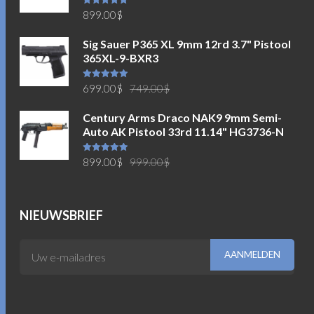
Waardering
899.00
$
5.00
uit 5
Sig Sauer P365 XL 9mm 12rd 3.7" Pistool
365XL-9-BXR3
Oorspronkelijke
Huidige
Waardering
699.00
$
749.00
$
5.00
uit 5
prijs
prijs
Century Arms Draco NAK9 9mm Semi-
was:
is:
Auto AK Pistool 33rd 11.14" HG3736-N
749.00$.
699.00$.
Oorspronkelijke
Huidige
Waardering
899.00
$
999.00
$
5.00
uit 5
prijs
prijs
was:
is:
999.00$.
899.00$.
NIEUWSBRIEF