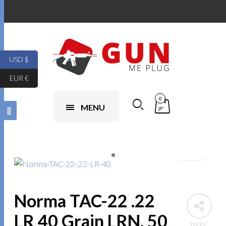
USD $
EUR €
0
MENU
Norma TAC-22 .22
LR 40 Grain LRN, 50
DEEL