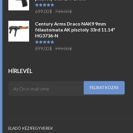
Original
Current
Értékelés:
699.00
$
749.00
$
5.00
/ 5
price
price
Century Arms Draco NAK9 9mm
was:
is:
félautomata AK pisztoly 33rd 11.14"
749.00$.
699.00$.
HG3736-N
Original
Current
Értékelés:
899.00
$
999.00
$
5.00
/ 5
price
price
was:
is:
999.00$.
899.00$.
HÍRLEVÉL
ELADÓ KÉZIFEGYVEREK