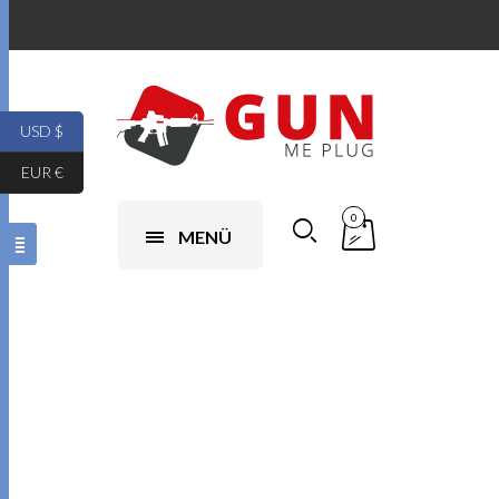
USD $
EUR €
0
MENÜ
Tartozékok