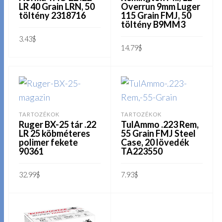
LR 40 Grain LRN, 50
Overrun 9mm Luger
töltény 2318716
115 Grain FMJ, 50
töltény B9MM3
3.43
$
14.79
$
KOSÁRBA TESZEM
KOSÁRBA TESZEM
TARTOZÉKOK
TARTOZÉKOK
Ruger BX-25 tár .22
TulAmmo .223 Rem,
LR 25 köbméteres
55 Grain FMJ Steel
polimer fekete
Case, 20 lövedék
90361
TA223550
32.99
$
7.93
$
KOSÁRBA TESZEM
KOSÁRBA TESZEM