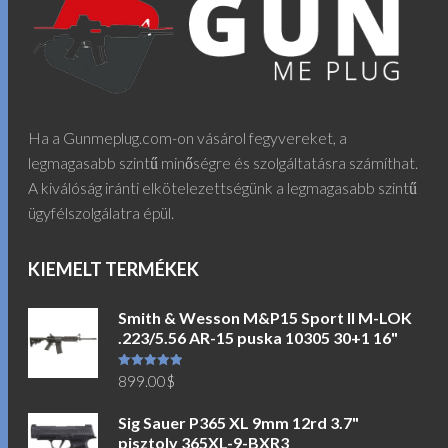
Ha a Gunmeplug.com-on vásárol fegyvereket, a
legmagasabb szintű minőségre és szolgáltatásra számíthat.
A kiválóság iránti elkötelezettségünk a legmagasabb szintű
ügyfélszolgálatra épül.
KIEMELT TERMÉKEK
Smith & Wesson M&P15 Sport II M-LOK
.223/5.56 AR-15 puska 10305 30+1 16"
Értékelés:
899.00
$
5.00
/ 5
Sig Sauer P365 XL 9mm 12rd 3.7"
pisztoly 365XL-9-BXR3