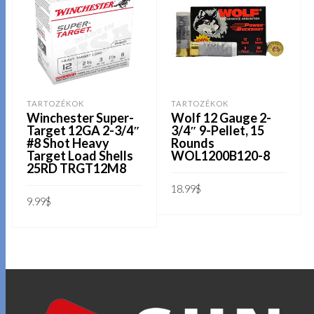
TARTOZÉKOK
TARTOZÉKOK
Winchester Super-
Wolf 12 Gauge 2-
Target 12GA 2-3/4″
3/4″ 9-Pellet, 15
#8 Shot Heavy
Rounds
Target Load Shells
WOL1200B120-8
25RD TRGT12M8
18.99
$
9.99
$
KOSÁRBA TESZEM
KOSÁRBA TESZEM