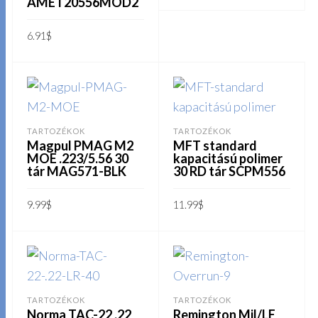
AMET20556MOD2
KOSÁRBA TESZEM
6.91
$
KOSÁRBA TESZEM
TARTOZÉKOK
TARTOZÉKOK
Magpul PMAG M2
MFT standard
MOE .223/5.56 30
kapacitású polimer
tár MAG571-BLK
30 RD tár SCPM556
9.99
$
11.99
$
KOSÁRBA TESZEM
KOSÁRBA TESZEM
TARTOZÉKOK
TARTOZÉKOK
Norma TAC-22 .22
Remington Mil/LE