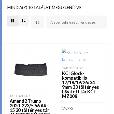
MIND A(Z) 10 TALÁLAT MEGJELENÍTVE
TARTOZÉKOK
KCI Glock-
kompatibilis
17/18/19/26/34
9mm 33 töltényes
bővített tár KCI-
MZ008
TARTOZÉKOK
Amend2 Trump
2020 .223/5.56 AR-
19.99
$
15 30 töltényes tár