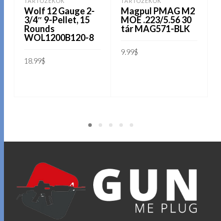
TARTOZÉKOK
TARTOZÉKOK
Wolf 12 Gauge 2-
Magpul PMAG M2
3/4″ 9-Pellet, 15
MOE .223/5.56 30
Rounds
tár MAG571-BLK
WOL1200B120-8
9.99
$
3
18.99
$
KOSÁRBA TESZEM
KOSÁRBA TESZEM