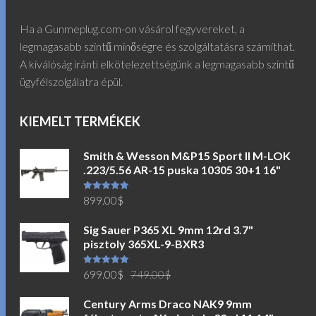
Ha a Gunmeplug.com-on vásárol fegyvereket, a
legmagasabb szintű minőségre és szolgáltatásra számíthat.
A kiválóság iránti elkötelezettségünk a legmagasabb szintű
ügyfélszolgálatra épül.
KIEMELT TERMÉKEK
Smith & Wesson M&P15 Sport II M-LOK
.223/5.56 AR-15 puska 10305 30+1 16"
Értékelés:
899.00
$
5.00
/ 5
Sig Sauer P365 XL 9mm 12rd 3.7"
pisztoly 365XL-9-BXR3
Original
Current
Értékelés:
699.00
$
749.00
$
5.00
/ 5
price
price
Century Arms Draco NAK9 9mm
was:
is: