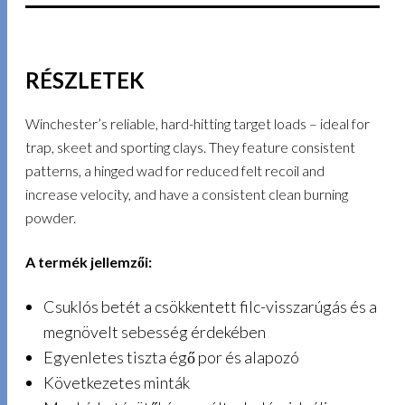
RÉSZLETEK
Winchester’s reliable, hard-hitting target loads – ideal for
trap, skeet and sporting clays. They feature consistent
patterns, a hinged wad for reduced felt recoil and
increase velocity, and have a consistent clean burning
powder.
A termék jellemzői:
Csuklós betét a csökkentett filc-visszarúgás és a
megnövelt sebesség érdekében
Egyenletes tiszta égő por és alapozó
Következetes minták