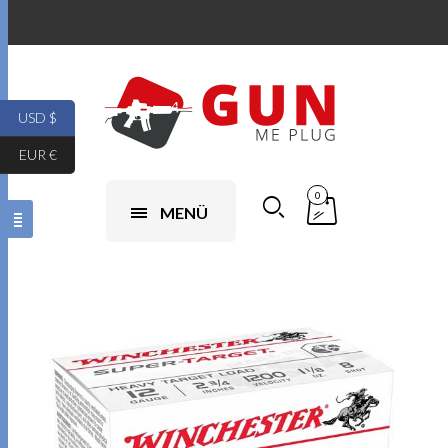
USD $
EUR €
0
MENÜ