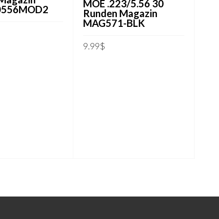
MOE .223/5.56 30
0556MOD2
Runden Magazin
MAG571-BLK
9.99
$
ARENKORB
ZUB
IN DEN WARENKORB
Wo
9-P
WO
18.
I