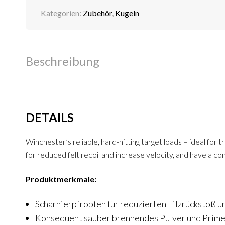
Kategorien:
Zubehör
,
Kugeln
Beschreibung
DETAILS
Winchester’s reliable, hard-hitting target loads – ideal for 
for reduced felt recoil and increase velocity, and have a co
Produktmerkmale:
Scharnierpfropfen für reduzierten Filzrückstoß 
Konsequent sauber brennendes Pulver und Prim