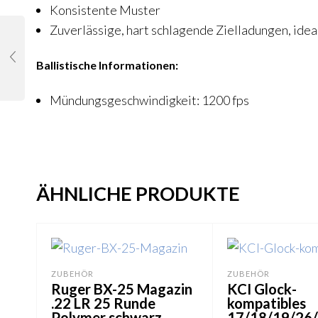
Konsistente Muster
Zuverlässige, hart schlagende Zielladungen, ideal
Ballistische Informationen:
Mündungsgeschwindigkeit: 1200 fps
ÄHNLICHE PRODUKTE
ZUBEHÖR
ZUBEHÖR
Ruger BX-25 Magazin
KCI Glock-
.22 LR 25 Runde
kompatibles
Polymer schwarz
17/18/19/26