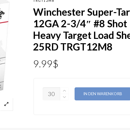
TRGT12M8
Winchester Super-Ta
12GA 2-3/4″ #8 Shot
Heavy Target Load She
25RD TRGT12M8
9.99
$
ANZAHL
IN DEN WARENKORB