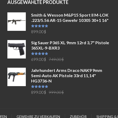
AUSGEWÄHLTE PRODUKTE
Smith & Wesson M&P15 Sport II M-LOK
.223/5.56 AR-15 Gewehr 10305 30+1 16"
Bewertet mit
899.00
$
5.00
von 5
Sig Sauer P365 XL 9mm 12rd 3,7" Pistole
365XL-9-BXR3
Ursprünglicher
Aktueller
Bewertet mit
699.00
$
749.00
$
5.00
von 5
Preis
Preis
Jahrhundert Arms Draco NAK9 9mm
war:
ist:
Semi-Auto AK Pistole 33rd 11,14"
749.00$
699.00$.
HG3736-N
Ursprünglicher
Aktueller
Bewertet mit
899.00
$
999.00
$
5.00
von 5
Preis
Preis
war:
ist:
999.00$
899.00$.
UFEN
GEWEHRE ZU VERKAUFEN
ZUBEHÖR
SHIPPING & 