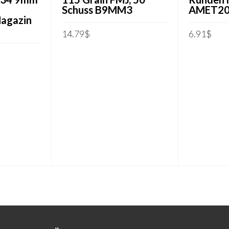
Schuss B9MM3
AMET2
Magazin
14.79
$
6.91
$
IN DEN WARENKORB
IN DEN W