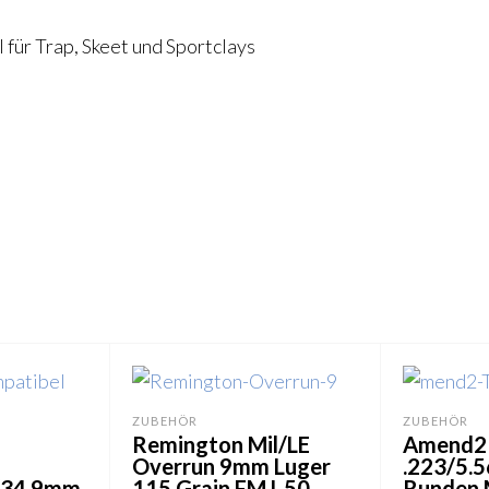
 für Trap, Skeet und Sportclays
ZUBEHÖR
ZUBEHÖR
Remington Mil/LE
Amend2
Overrun 9mm Luger
.223/5.5
/34 9mm
115 Grain FMJ, 50
Runden 