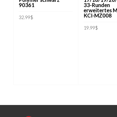
90361
33-Runden
erweitertes 
KCI-MZ008
32.99
$
IN DEN WARENKORB
19.99
$
IN DEN WARENKORB