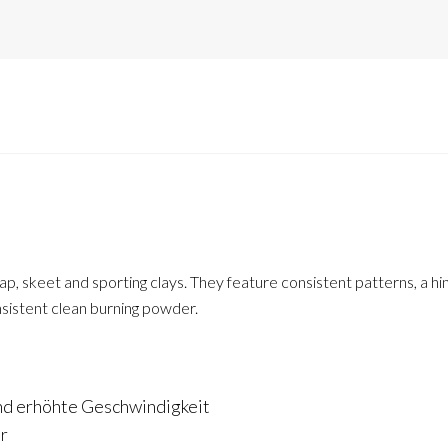
trap, skeet and sporting clays. They feature consistent patterns, a 
nsistent clean burning powder.
und erhöhte Geschwindigkeit
er