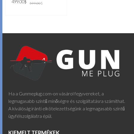
Original
Current
499.00
$
599.00
$
price
price
was:
is:
599.00$.
499.00$.
KOSÁRBA TESZEM
Ha a Gunmeplug.com-on vásárol fegyvereket, a
legmagasabb szintű minőségre és szolgáltatásra számíthat.
A kiválóság iránti elkötelezettségünk a legmagasabb szintű
ügyfélszolgálatra épül.
KIEMELT TERMÉKEK