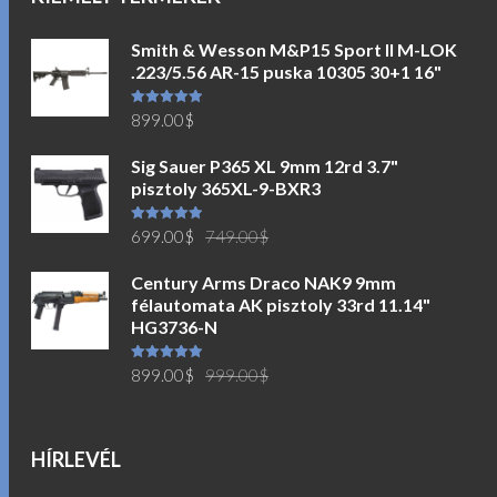
Smith & Wesson M&P15 Sport II M-LOK
.223/5.56 AR-15 puska 10305 30+1 16"
Értékelés:
899.00
$
5.00
/ 5
Sig Sauer P365 XL 9mm 12rd 3.7"
pisztoly 365XL-9-BXR3
Original
Current
Értékelés:
699.00
$
749.00
$
5.00
/ 5
price
price
Century Arms Draco NAK9 9mm
was:
is:
félautomata AK pisztoly 33rd 11.14"
749.00$.
699.00$.
HG3736-N
Original
Current
Értékelés:
899.00
$
999.00
$
5.00
/ 5
price
price
was:
is:
999.00$.
899.00$.
HÍRLEVÉL