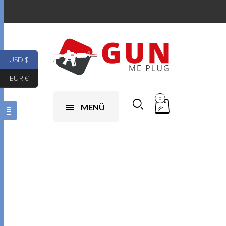
USD $
EUR €
0
MENÜ
Glock 17 Gen 5