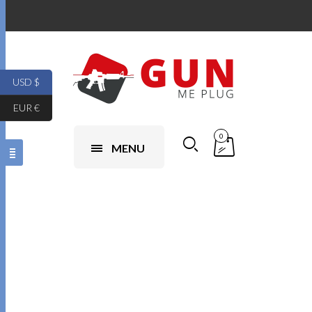
USD $
EUR €
0
MENU
Glock 17 Gen 5