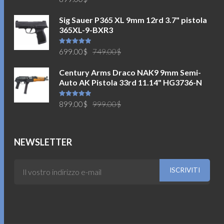
5.00
su 5
Sig Sauer P365 XL 9mm 12rd 3.7" pistola
365XL-9-BXR3
Il
Il
Valutato
699.00
$
749.00
$
5.00
su 5
prezzo
prezzo
Century Arms Draco NAK9 9mm Semi-
originale
attuale
Auto AK Pistola 33rd 11.14" HG3736-N
era:
è:
749.00$.
699.00$.
Il
Il
Valutato
899.00
$
999.00
$
5.00
su 5
prezzo
prezzo
originale
attuale
era:
è:
NEWSLETTER
999.00$.
899.00$.