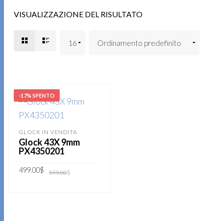
VISUALIZZAZIONE DEL RISULTATO
-17% SPENTO
GLOCK IN VENDITA
Glock 43X 9mm
PX4350201
Il
Il
499.00
$
599.00
$
prezzo
prezzo
originale
attuale
era:
è:
AGGIUNGI AL
599.00$.
499.00$.
CARRELLO