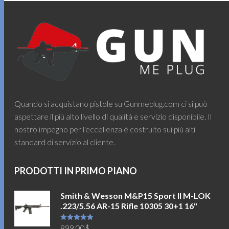
Quando si acquistano pistole su Gunmeplug.com ci si può
aspettare il più alto livello di qualità e servizio disponibile. Il
nostro impegno per l'eccellenza è costruito sui più alti
standard di servizio al cliente.
PRODOTTI IN PRIMO PIANO
Smith & Wesson M&P15 Sport II M-LOK
.223/5.56 AR-15 Rifle 10305 30+1 16"
Valutato
899.00
$