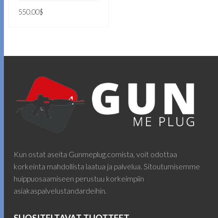
550.00
$
LISÄÄ OSTOSKORIIN
Kun ostat aseita Gunmeplug.comista, voit odottaa
korkeinta mahdollista laatua ja palvelua. Sitoutumisemme
huippuosaamiseen perustuu korkeimpiin
asiakaspalvelustandardeihin.
SUOSITELTAVAT TUOTTEET