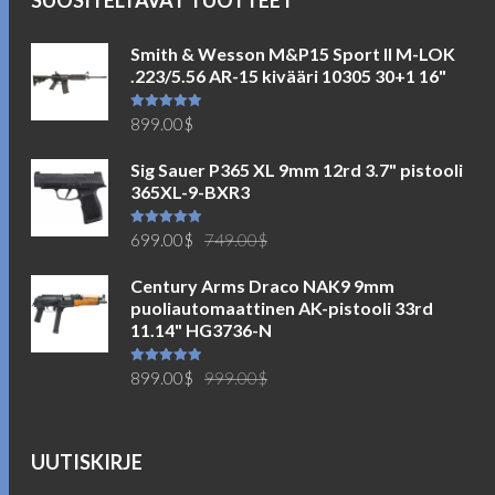
Smith & Wesson M&P15 Sport II M-LOK
.223/5.56 AR-15 kivääri 10305 30+1 16"
Arvostelu
899.00
$
tuotteesta:
5.00
/ 5
Sig Sauer P365 XL 9mm 12rd 3.7" pistooli
365XL-9-BXR3
Alkuperäinen
Nykyinen
Arvostelu
699.00
$
749.00
$
tuotteesta:
5.00
/ 5
hinta
hinta
Century Arms Draco NAK9 9mm
oli:
on:
puoliautomaattinen AK-pistooli 33rd
749.00$.
699.00$.
11.14" HG3736-N
Alkuperäinen
Nykyinen
Arvostelu
899.00
$
999.00
$
tuotteesta:
5.00
/ 5
hinta
hinta
oli:
on:
999.00$.
899.00$.
UUTISKIRJE