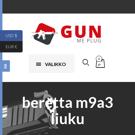
USD $
EUR €
0
VALIKKO
beretta m9a3
liuku