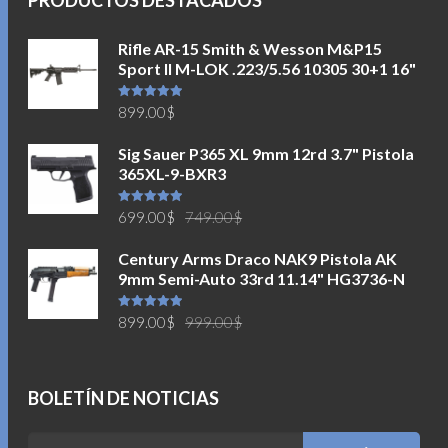
Rifle AR-15 Smith & Wesson M&P15
Sport II M-LOK .223/5.56 10305 30+1 16"
Valorado en
899.00
$
5.00
de 5
Sig Sauer P365 XL 9mm 12rd 3.7" Pistola
365XL-9-BXR3
El
El
Valorado en
699.00
$
749.00
$
5.00
de 5
precio
precio
Century Arms Draco NAK9 Pistola AK
original
actual
9mm Semi-Auto 33rd 11.14" HG3736-N
era:
es:
749.00$.
699.00$.
El
El
Valorado en
899.00
$
999.00
$
5.00
de 5
precio
precio
original
actual
era:
es:
BOLETÍN DE NOTICIAS
999.00$.
899.00$.