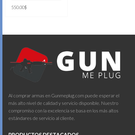
550.00
$
AÑADIR AL CARRITO
Al comprar armas en Gunmeplug.com puede esperar el
más alto nivel de calidad y servicio disponible. Nuestro
compromiso con la excelencia se basa en los más altos
estándares de servicio al cliente.
PRODUCTOS DESTACADOS