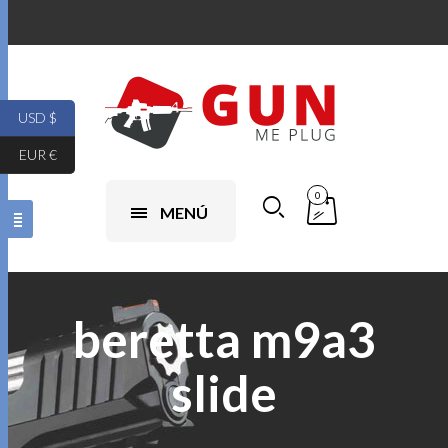
USD $
EUR €
0
MENÚ
beretta m9a3
slide