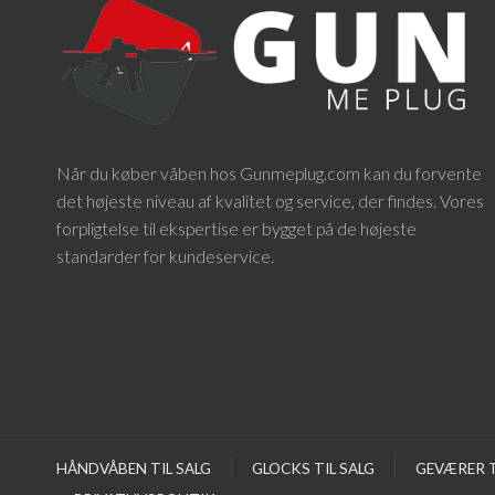
Når du køber våben hos Gunmeplug.com kan du forvente
det højeste niveau af kvalitet og service, der findes. Vores
forpligtelse til ekspertise er bygget på de højeste
standarder for kundeservice.
HÅNDVÅBEN TIL SALG
GLOCKS TIL SALG
GEVÆRER T