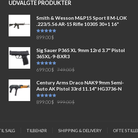
UDVALGTE PRODUKTER
Smith & Wesson M&P15 Sport II M-LOK
.223/5.56 AR-15 Rifle 10305 30+1 16"
Vurderet
899.00
$
5.00
ud af
5
Sig Sauer P365 XL 9mm 12rd 3.7" Pistol
365XL-9-BXR3
Den
Den
Vurderet
699.00
$
749.00
$
5.00
ud af
5
oprindelige
aktuelle
Century Arms Draco NAK9 9mm Semi-
pris
pris
Auto AK Pistol 33rd 11.14" HG3736-N
var:
er:
749.00$.
699.00$.
Den
Den
Vurderet
899.00
$
999.00
$
5.00
ud af
5
oprindelige
aktuelle
pris
pris
var:
er:
999.00$.
899.00$.
IL SALG
TILBEHØR
SHIPPING & DELIVERY
OFTE STILL