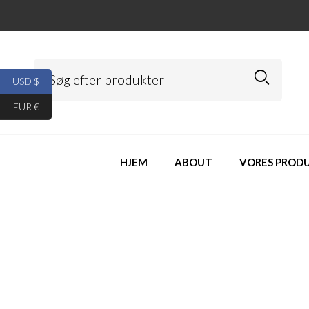
USD $
EUR €
HJEM
ABOUT
VORES PROD