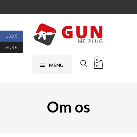
USD $
EUR €
0
MENU
Om os