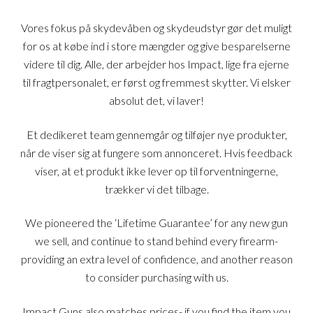
Vores fokus på skydevåben og skydeudstyr gør det muligt
for os at købe ind i store mængder og give besparelserne
videre til dig. Alle, der arbejder hos Impact, lige fra ejerne
til fragtpersonalet, er først og fremmest skytter. Vi elsker
absolut det, vi laver!
Et dedikeret team gennemgår og tilføjer nye produkter,
når de viser sig at fungere som annonceret. Hvis feedback
viser, at et produkt ikke lever op til forventningerne,
trækker vi det tilbage.
We pioneered the ‘Lifetime Guarantee’ for any new gun
we sell, and continue to stand behind every firearm-
providing an extra level of confidence, and another reason
to consider purchasing with us.
Impact Guns also matches prices- if you find the item you