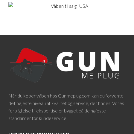
Når du køber våben hos Gunmeplug.com kan du forvente
det højeste niveau af kvalitet og service, der findes. Vores
forpligtelse til ekspertise er bygget på de højeste
standarder for kundeservice.