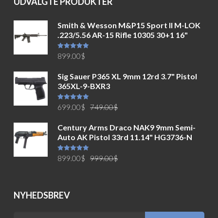
UDVALGTE PRODUKTER
Smith & Wesson M&P15 Sport II M-LOK
.223/5.56 AR-15 Rifle 10305 30+1 16"
Vurderet
899.00
$
5.00
ud af
5
Sig Sauer P365 XL 9mm 12rd 3.7" Pistol
365XL-9-BXR3
Den
Den
Vurderet
699.00
$
749.00
$
5.00
ud af
5
oprindelige
aktuelle
Century Arms Draco NAK9 9mm Semi-
pris
pris
Auto AK Pistol 33rd 11.14" HG3736-N
var:
er:
749.00$.
699.00$.
Den
Den
Vurderet
899.00
$
999.00
$
5.00
ud af
5
oprindelige
aktuelle
pris
pris
var:
er:
NYHEDSBREV
999.00$.
899.00$.