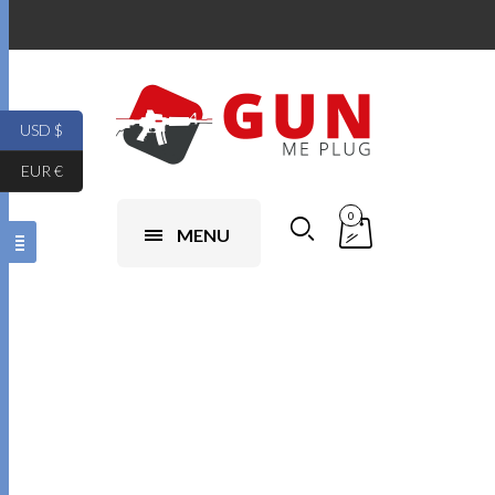
USD $
EUR €
0
MENU
beretta m9a3
msrp