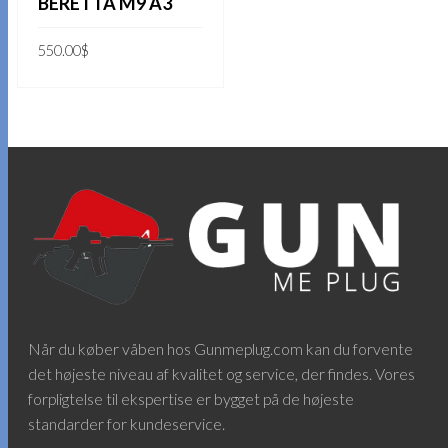
BERETTA M9 A3
550.00
$
TILFØJ TIL KURV
Når du køber våben hos Gunmeplug.com kan du forvente
det højeste niveau af kvalitet og service, der findes. Vores
forpligtelse til ekspertise er bygget på de højeste
standarder for kundeservice.