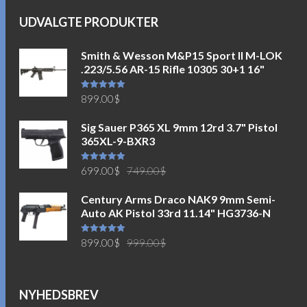
UDVALGTE PRODUKTER
Smith & Wesson M&P15 Sport II M-LOK
.223/5.56 AR-15 Rifle 10305 30+1 16"
Vurderet
899.00
$
5.00
ud af
5
Sig Sauer P365 XL 9mm 12rd 3.7" Pistol
365XL-9-BXR3
Den
Den
Vurderet
699.00
$
749.00
$
5.00
ud af
5
oprindelige
aktuelle
Century Arms Draco NAK9 9mm Semi-
pris
pris
Auto AK Pistol 33rd 11.14" HG3736-N
var:
er:
749.00$.
699.00$.
Den
Den
Vurderet
899.00
$
999.00
$
5.00
ud af
5
oprindelige
aktuelle
pris
pris
var:
er:
NYHEDSBREV
999.00$.
899.00$.