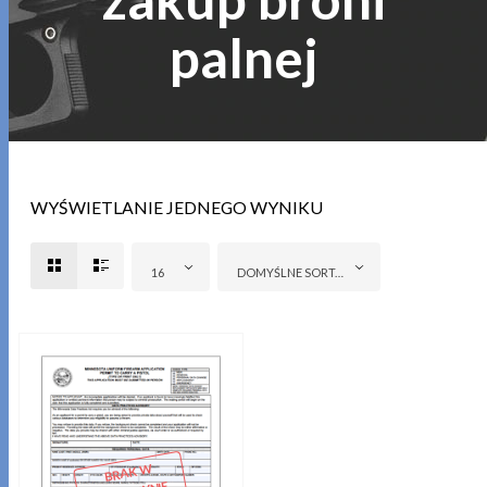
palnej
WYŚWIETLANIE JEDNEGO WYNIKU
16
DOMYŚLNE SORTOWANIE
BRAK
W