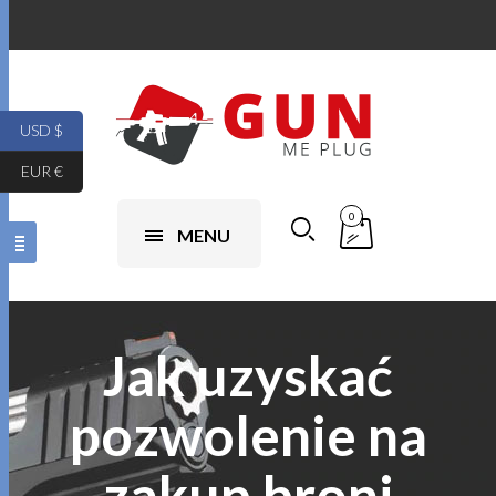
USD $
EUR €
0
MENU
Jak uzyskać
pozwolenie na
zakup broni