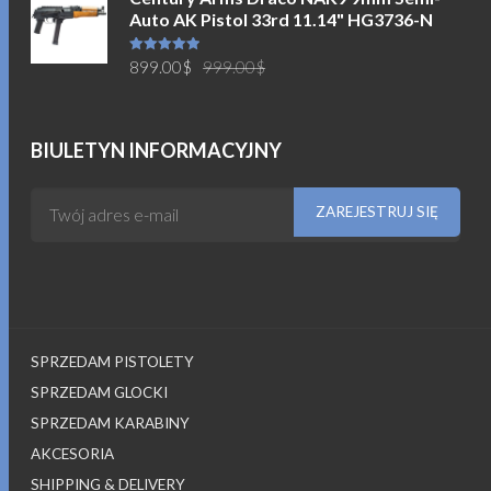
Auto AK Pistol 33rd 11.14" HG3736-N
749.00$.
699.00$.
Pierwotna
Aktualna
Oceniono
899.00
$
999.00
$
5.00
na 5
cena
cena
wynosiła:
wynosi:
999.00$.
899.00$.
BIULETYN INFORMACYJNY
SPRZEDAM PISTOLETY
SPRZEDAM GLOCKI
SPRZEDAM KARABINY
AKCESORIA
SHIPPING & DELIVERY