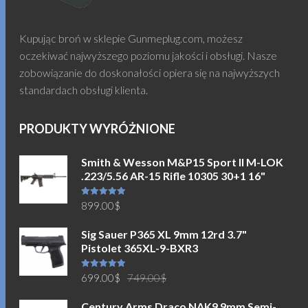
Kupując broń w sklepie Gunmeplug.com, możesz
oczekiwać najwyższego poziomu jakości i obsługi. Nasze
zobowiązanie do doskonałości opiera się na najwyższych
standardach obsługi klienta.
PRODUKTY WYRÓŻNIONE
Smith & Wesson M&P15 Sport II M-LOK
.223/5.56 AR-15 Rifle 10305 30+1 16"
Oceniono
899.00
$
5.00
na 5
Sig Sauer P365 XL 9mm 12rd 3.7"
Pistolet 365XL-9-BXR3
Pierwotna
Aktualna
Oceniono
699.00
$
749.00
$
5.00
na 5
cena
cena
Century Arms Draco NAK9 9mm Semi-
wynosiła:
wynosi: