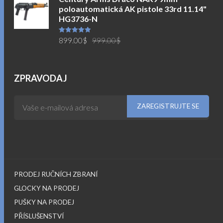
poloautomatická AK pistole 33rd 11.14"
749.00$.
699.00$.
HG3736-N
Původní
Aktuální
Hodnocení
899.00
$
999.00
$
5.00
z 5
cena
cena
byla:
je:
999.00$.
899.00$.
ZPRAVODAJ
PRODEJ RUČNÍCH ZBRANÍ
GLOCKY NA PRODEJ
PUŠKY NA PRODEJ
PŘÍSLUŠENSTVÍ