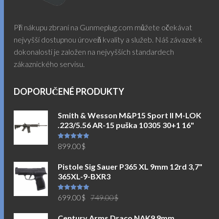
Při nákupu zbraní na Gunmeplug.com můžete očekávat
nejvyšší dostupnou úroveň kvality a služeb. Náš závazek k
dokonalosti je založen na nejvyšších standardech
zákaznického servisu.
DOPORUČENÉ PRODUKTY
Smith & Wesson M&P15 Sport II M-LOK
.223/5.56 AR-15 puška 10305 30+1 16"
Hodnocení
899.00
$
5.00
z 5
Pistole Sig Sauer P365 XL 9mm 12rd 3,7"
365XL-9-BXR3
Původní
Aktuální
Hodnocení
699.00
$
749.00
$
5.00
z 5
cena
cena
Century Arms Draco NAK9 9mm
byla:
je: