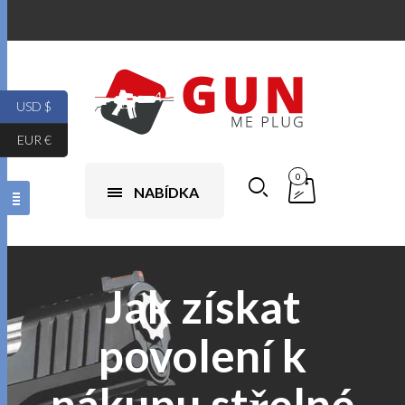
USD $
EUR €
0
NABÍDKA
Jak získat
povolení k
nákupu střelné