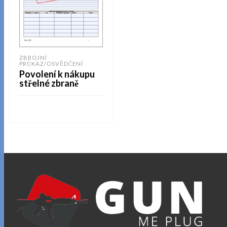
ZBROJNÍ
PRŮKAZ/OSVĚDČENÍ
Povolení k nákupu
střelné zbraně
ČTĚTE VÍCE