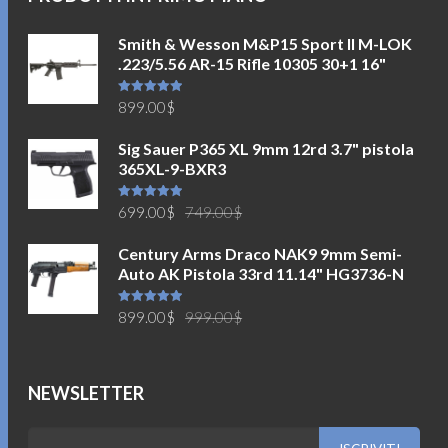
Smith & Wesson M&P15 Sport II M-LOK
.223/5.56 AR-15 Rifle 10305 30+1 16"
Valutato
899.00
$
5.00
su 5
Sig Sauer P365 XL 9mm 12rd 3.7" pistola
365XL-9-BXR3
Il
Il
Valutato
699.00
$
749.00
$
5.00
su 5
prezzo
prezzo
Century Arms Draco NAK9 9mm Semi-
originale
attuale
Auto AK Pistola 33rd 11.14" HG3736-N
era:
è:
749.00$.
699.00$.
Il
Il
Valutato
899.00
$
999.00
$
5.00
su 5
prezzo
prezzo
originale
attuale
era:
è:
NEWSLETTER
999.00$.
899.00$.