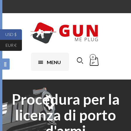
USD $
EUR €
0
MENU
Procedura per la
licenza di porto
d'armi