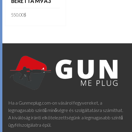
BERETTA M9 A3
550.00
$
KOSÁRBA TESZEM
Ha a Gunmeplug.com-on vásárol fegyvereket, a
legmagasabb szintű minőségre és szolgáltatásra számíthat.
A kiválóság iránti elkötelezettségünk a legmagasabb szintű
ügyfélszolgálatra épül.