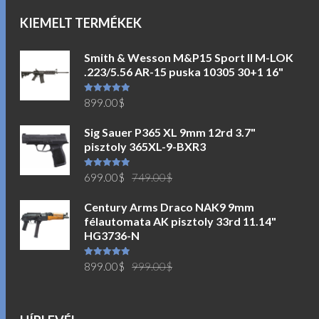
KIEMELT TERMÉKEK
Smith & Wesson M&P15 Sport II M-LOK
.223/5.56 AR-15 puska 10305 30+1 16"
Értékelés:
899.00
$
5.00
/ 5
Sig Sauer P365 XL 9mm 12rd 3.7"
pisztoly 365XL-9-BXR3
Original
Current
Értékelés:
699.00
$
749.00
$
5.00
/ 5
price
price
Century Arms Draco NAK9 9mm
was:
is:
félautomata AK pisztoly 33rd 11.14"
749.00$.
699.00$.
HG3736-N
Original
Current
Értékelés:
899.00
$
999.00
$
5.00
/ 5
price
price
was:
is:
999.00$.
899.00$.