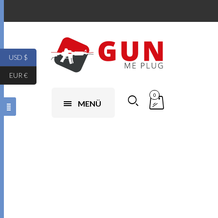
USD $
EUR €
0
MENÜ
új beretta m9a3
eladó