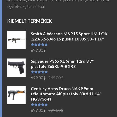
ügyfélszolgálatra épül.
KIEMELT TERMÉKEK
Smith & Wesson M&P15 Sport II M-LOK
.223/5.56 AR-15 puska 10305 30+1 16"
Értékelés:
899.00
$
5.00
/ 5
Sig Sauer P365 XL 9mm 12rd 3.7"
pisztoly 365XL-9-BXR3
Original
Current
Értékelés:
699.00
$
749.00
$
5.00
/ 5
price
price
Century Arms Draco NAK9 9mm
was:
is:
félautomata AK pisztoly 33rd 11.14"
749.00$.
699.00$.
HG3736-N
Original
Current
Értékelés:
899.00
$
999.00
$
5.00
/ 5
price
price