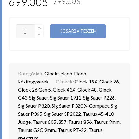
Original
Current
699.00
$
799.00
$
price
price
was:
is:
MENNYISÉG
KOSÁRBA TESZEM
799.00$.
699.00$.
Kategóriák:
Glocks eladó
,
Eladó
kézifegyverek
Címkék:
Glock 19X
,
Glock 26
,
Glock 26 Gen 5
,
Glock 43X
,
Glock 48
,
Glock
G43
,
Sig Sauer
,
Sig Sauer 1911
,
Sig Sauer P226
,
Sig Sauer P320
,
Sig Sauer P320 X-Compact
,
Sig
Sauer P365
,
Sig Sauer SP2022
,
Taurus 45-410
Judge
,
Taurus 605 .357
,
Taurus 856
,
Taurus 9mm
,
Taurus G2C 9mm.
,
Taurus PT-22
,
Taurus
spektrum