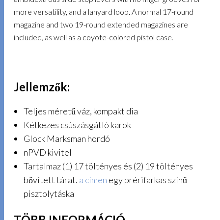
more versatility, and a lanyard loop. A normal 17-round
magazine and two 19-round extended magazines are
included, as well as a coyote-colored pistol case.
Jellemzők:
Teljes méretű váz, kompakt dia
Kétkezes csúszásgátló karok
Glock Marksman hordó
nPVD kivitel
Tartalmaz (1) 17 töltényes és (2) 19 töltényes
bővített tárat.
a címen
egy prérifarkas színű
pisztolytáska
TÖBB INFORMÁCIÓ