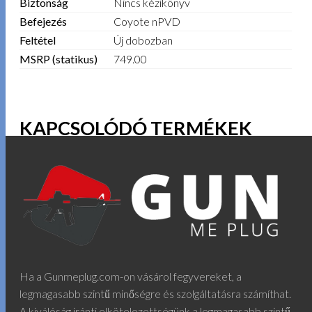
Biztonság
Nincs kézikönyv
Befejezés
Coyote nPVD
Feltétel
Új dobozban
MSRP (statikus)
749.00
KAPCSOLÓDÓ TERMÉKEK
Ha a Gunmeplug.com-on vásárol fegyvereket, a
legmagasabb szintű minőségre és szolgáltatásra számíthat.
A kiválóság iránti elkötelezettségünk a legmagasabb szintű