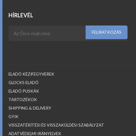
was:
is:
999.00$.
899.00$.
HÍRLEVÉL
ELADÓ KÉZIFEGYVEREK
GLOCKS ELADÓ
ELADÓ PUSKÁK
TARTOZÉKOK
SHIPPING & DELIVERY
GYIK
VISSZATÉRÍTÉSI ÉS VISSZAKÜLDÉSI SZABÁLYZAT
ADATVÉDELMI IRÁNYELVEK