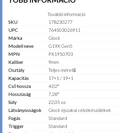
További információ
SKU
178230277
UPC
764503026911
Márka
Glock
Modell neve
G19X Gen5
MPN
PX1950703
Kaliber
9mm
Osztály
Teljes méretű
Kapacitás
17+1 / 19+1
Cső hossza
4.02″
Hosszúság
7.28″
Súly
22,05 oz.
Látványosságok
Glock éjszakai célzókészülékek
Fogás
Standard
Trigger
Standard