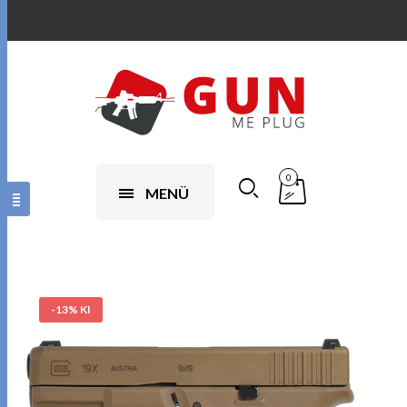
0
MENÜ
-13% KI