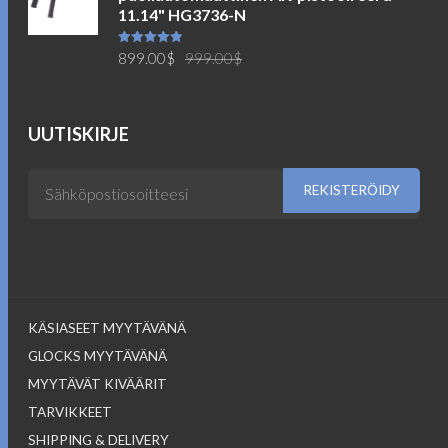
749.00$.
699.00$.
11.14" HG3736-N
Alkuperäinen
Nykyinen
Arvostelu
899.00
$
999.00
$
tuotteesta:
5.00
/ 5
hinta
hinta
oli:
on:
999.00$.
899.00$.
UUTISKIRJE
KÄSIASEET MYYTÄVÄNÄ
GLOCKS MYYTÄVÄNÄ
MYYTÄVÄT KIVÄÄRIT
TARVIKKEET
SHIPPING & DELIVERY