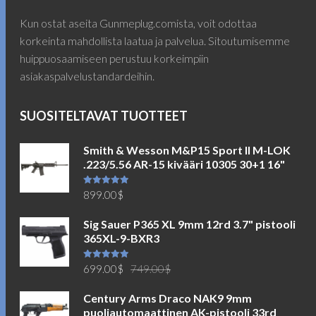
Kun ostat aseita Gunmeplug.comista, voit odottaa
korkeinta mahdollista laatua ja palvelua. Sitoutumisemme
huippuosaamiseen perustuu korkeimpiin
asiakaspalvelustandardeihin.
SUOSITELTAVAT TUOTTEET
Smith & Wesson M&P15 Sport II M-LOK
.223/5.56 AR-15 kivääri 10305 30+1 16"
Arvostelu
899.00
$
tuotteesta:
5.00
/ 5
Sig Sauer P365 XL 9mm 12rd 3.7" pistooli
365XL-9-BXR3
Alkuperäinen
Nykyinen
Arvostelu
699.00
$
749.00
$
tuotteesta:
5.00
/ 5
hinta
hinta
Century Arms Draco NAK9 9mm
oli:
on:
puoliautomaattinen AK-pistooli 33rd