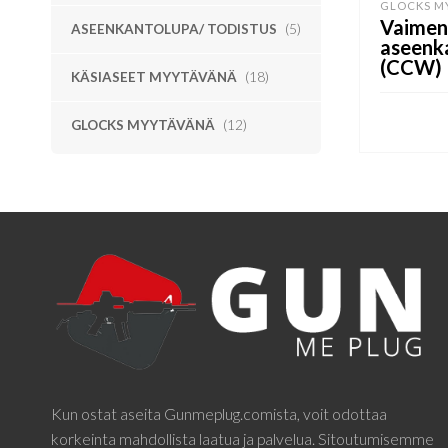
GLOCKS M
Vaimen
ASEENKANTOLUPA/ TODISTUS
(5)
aseenk
(CCW)
KÄSIASEET MYYTÄVÄNÄ
(18)
GLOCKS MYYTÄVÄNÄ
(12)
LUE LISÄ
Kun ostat aseita Gunmeplug.comista, voit odottaa
korkeinta mahdollista laatua ja palvelua. Sitoutumisemme