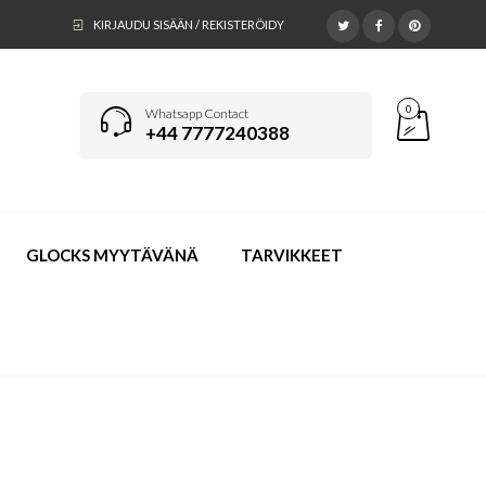
KIRJAUDU SISÄÄN / REKISTERÖIDY
0
Whatsapp Contact
+44 7777240388
GLOCKS MYYTÄVÄNÄ
TARVIKKEET
TEET
>
OSTA CONCEALED CARRY LICENSE YHDYSVALLOISSA.