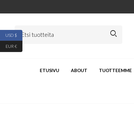
USD $
EUR €
ETUSIVU
ABOUT
TUOTTEEMME
Osta Concealed