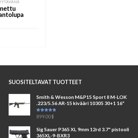
YYTÄVÄNÄ
nettu
antolupa
Ä
SUOSITELTAVAT TUOTTEET
Smith & Wesson M&P15 Sport II M-LOK
.223/5.56 AR-15 kivääri 10305 30+1 16"
Arvostelu
899.00
$
tuotteesta:
5.00
/ 5
Sig Sauer P365 XL 9mm 12rd 3.7" pistooli
365XL-9-BXR3