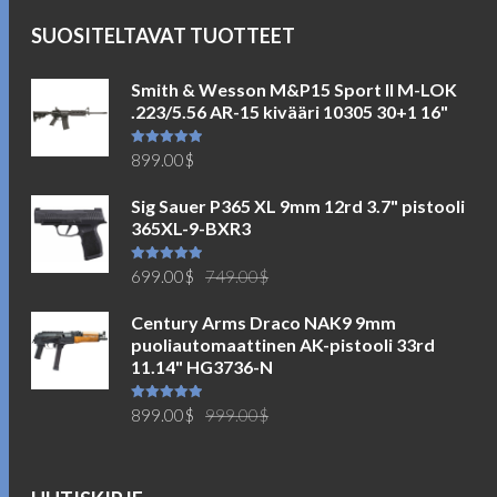
SUOSITELTAVAT TUOTTEET
Smith & Wesson M&P15 Sport II M-LOK
.223/5.56 AR-15 kivääri 10305 30+1 16"
Arvostelu
899.00
$
tuotteesta:
5.00
/ 5
Sig Sauer P365 XL 9mm 12rd 3.7" pistooli
365XL-9-BXR3
Alkuperäinen
Nykyinen
Arvostelu
699.00
$
749.00
$
tuotteesta:
5.00
/ 5
hinta
hinta
Century Arms Draco NAK9 9mm
oli:
on:
puoliautomaattinen AK-pistooli 33rd
749.00$.
699.00$.
11.14" HG3736-N
Alkuperäinen
Nykyinen
Arvostelu
899.00
$
999.00
$
tuotteesta:
5.00
/ 5
hinta
hinta
oli:
on:
999.00$.
899.00$.