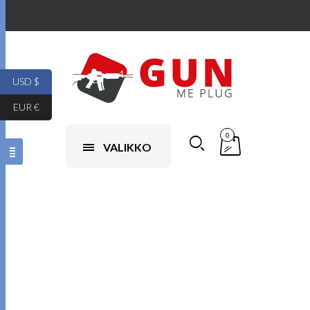
USD $
EUR €
0
VALIKKO
beretta m9a3
julkaisupäivä