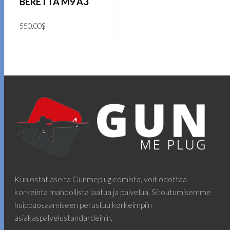
BERETTA M9 A3
550.00
$
LISÄÄ OSTOSKORIIN
Kun ostat aseita Gunmeplug.comista, voit odottaa
korkeinta mahdollista laatua ja palvelua. Sitoutumisemme
huippuosaamiseen perustuu korkeimpiin
asiakaspalvelustandardeihin.