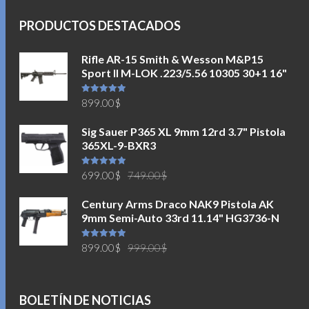
PRODUCTOS DESTACADOS
Rifle AR-15 Smith & Wesson M&P15
Sport II M-LOK .223/5.56 10305 30+1 16"
Valorado en
899.00
$
5.00
de 5
Sig Sauer P365 XL 9mm 12rd 3.7" Pistola
365XL-9-BXR3
El
El
Valorado en
699.00
$
749.00
$
5.00
de 5
precio
precio
Century Arms Draco NAK9 Pistola AK
original
actual
9mm Semi-Auto 33rd 11.14" HG3736-N
era:
es:
749.00$.
699.00$.
El
El
Valorado en
899.00
$
999.00
$
5.00
de 5
precio
precio
original
actual
era:
es:
BOLETÍN DE NOTICIAS