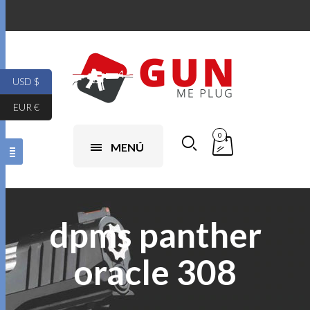
USD $
EUR €
0
MENÚ
dpms panther
oracle 308