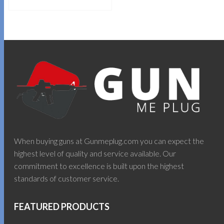
là:
tại
599.00$.
là:
THÊM VÀO GIỎ HÀNG
499.00$.
When buying guns at Gunmeplug.com you can expect the
highest level of quality and service available. Our
commitment to excellence is built upon the highest
standards of customer service.
FEATURED PRODUCTS