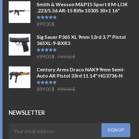
Smith & Wesson M&P15 Sport II M-LOK
.223/5.56 AR-15 Rifle 10305 30+1 16"
Được xếp
899.00
$
hạng
5.00
5
sao
Sig Sauer P365 XL 9mm 12rd 3.7" Pistol
365XL-9-BXR3
Giá
Giá
Được xếp
699.00
$
749.00
$
hạng
5.00
5
sao
gốc
hiện
Century Arms Draco NAK9 9mm Semi-
là:
tại
Auto AK Pistol 33rd 11.14" HG3736-N
749.00$.
là:
699.00$.
Giá
Giá
Được xếp
899.00
$
999.00
$
hạng
5.00
5
sao
gốc
hiện
là:
tại
999.00$.
là:
NEWSLETTER
899.00$.