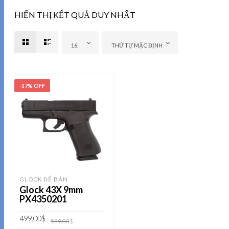
HIỂN THỊ KẾT QUẢ DUY NHẤT
16
THỨ TỰ MẶC ĐỊNH
-17% OFF
GLOCK ĐỂ BÁN
Glock 43X 9mm
PX4350201
Giá
Giá
499.00
$
599.00
$
gốc
hiện