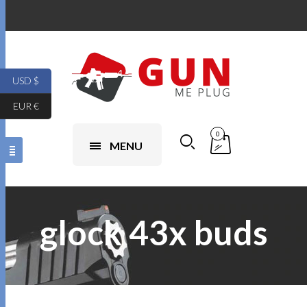
USD $
EUR €
0
MENU
glock 43x buds