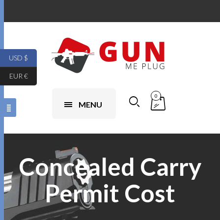
USD $
EUR €
0
MENU
Concealed Carry
Permit Cost