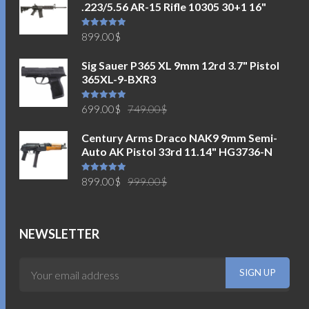
.223/5.56 AR-15 Rifle 10305 30+1 16"
Được xếp
899.00
$
hạng
5.00
5
sao
Sig Sauer P365 XL 9mm 12rd 3.7" Pistol
365XL-9-BXR3
Giá
Giá
Được xếp
699.00
$
749.00
$
hạng
5.00
5
sao
gốc
hiện
Century Arms Draco NAK9 9mm Semi-
là:
tại
Auto AK Pistol 33rd 11.14" HG3736-N
749.00$.
là:
699.00$.
Giá
Giá
Được xếp
899.00
$
999.00
$
hạng
5.00
5
sao
gốc
hiện
là:
tại
999.00$.
là:
NEWSLETTER
899.00$.