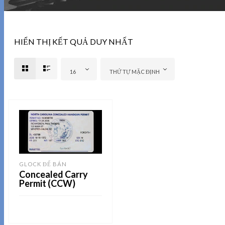
HIỂN THỊ KẾT QUẢ DUY NHẤT
16
THỨ TỰ MẶC ĐỊNH
GLOCK ĐỂ BÁN
Concealed Carry
Permit (CCW)
ĐỌC TIẾP