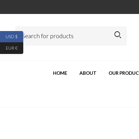
USD $
EUR €
HOME
ABOUT
OUR PRODUC
beretta m9a3 in