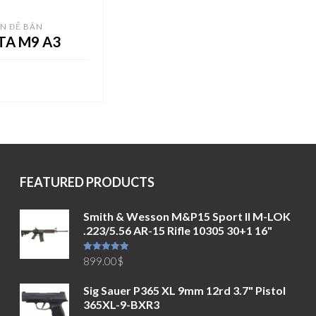
N ĐỂ BÁN
TA M9 A3
O GIỎ HÀNG
FEATURED PRODUCTS
Smith & Wesson M&P15 Sport II M-LOK
.223/5.56 AR-15 Rifle 10305 30+1 16"
Được xếp
899.00
$
hạng
5.00
5
sao
Sig Sauer P365 XL 9mm 12rd 3.7" Pistol
365XL-9-BXR3