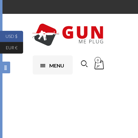
USD $
EUR €
0
MENU
beretta m9a3
discontinued