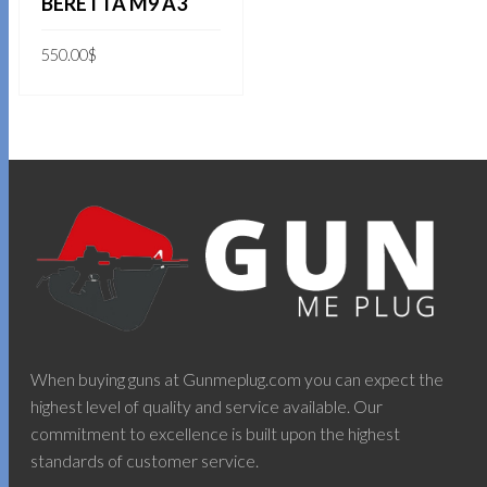
BERETTA M9 A3
550.00
$
THÊM VÀO GIỎ HÀNG
When buying guns at Gunmeplug.com you can expect the
highest level of quality and service available. Our
commitment to excellence is built upon the highest
standards of customer service.