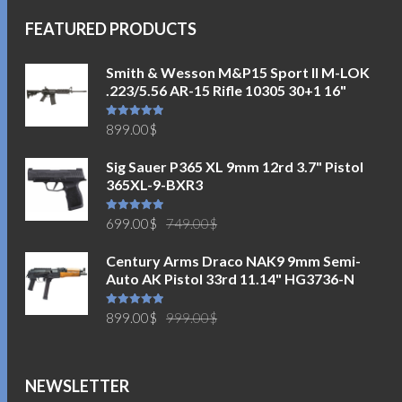
FEATURED PRODUCTS
Smith & Wesson M&P15 Sport II M-LOK
.223/5.56 AR-15 Rifle 10305 30+1 16"
Được xếp
899.00
$
hạng
5.00
5
sao
Sig Sauer P365 XL 9mm 12rd 3.7" Pistol
365XL-9-BXR3
Giá
Giá
Được xếp
699.00
$
749.00
$
hạng
5.00
5
sao
gốc
hiện
Century Arms Draco NAK9 9mm Semi-
là:
tại
Auto AK Pistol 33rd 11.14" HG3736-N
749.00$.
là:
699.00$.
Giá
Giá
Được xếp
899.00
$
999.00
$
hạng
5.00
5
sao
gốc
hiện
là:
tại
999.00$.
là:
NEWSLETTER
899.00$.