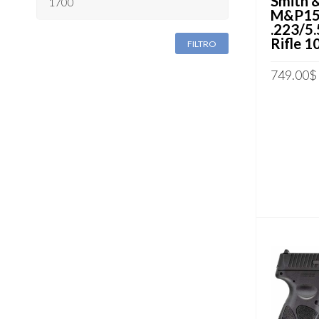
Smith 
MÁXIMO
M&P15 
.223/5
Rifle 1
FILTRO
749.00
$
ADICION