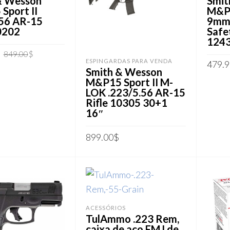
& Wesson
Smit
Sport II
M&P9
.56 AR-15
9mm 
0202
Safe
124
O
O
849.00
$
ESPINGARDAS PARA VENDA
479.9
preço
preço
Smith & Wesson
AR AO CARRINHO
original
atual
M&P15 Sport II M-
ADIC
era:
é:
LOK .223/5.56 AR-15
849.00$.
749.00$.
Rifle 10305 30+1
16″
899.00
$
ADICIONAR AO CARRINHO
ACESSÓRIOS
TulAmmo .223 Rem,
caixa de aço FMJ de