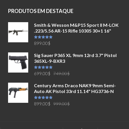
PRODUTOS EM DESTAQUE
Smith & Wesson M&P15 Sport II M-LOK
.223/5.56 AR-15 Rifle 10305 30+1 16"
Avaliação
899.00
$
5.00
de 5
Sig Sauer P365 XL 9mm 12rd 3.7" Pistol
365XL-9-BXR3
O
O
Avaliação
699.00
$
749.00
$
5.00
de 5
preço
preço
Century Arms Draco NAK9 9mm Semi-
original
atual
Auto AK Pistol 33rd 11.14" HG3736-N
era:
é:
749.00$.
699.00$.
O
O
Avaliação
899.00
$
999.00
$
5.00
de 5
preço
preço
original
atual
era:
é: