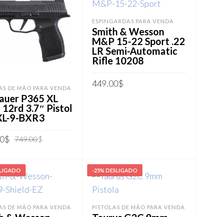
ESPINGARDAS PARA VENDA
Smith & Wesson
M&P 15-22 Sport .22
LR Semi-Automatic
Rifle 10208
449.00
$
AS DE MÃO PARA VENDA
Sauer P365 XL
ADICIONAR AO CARRINHO
12rd 3.7″ Pistol
XL-9-BXR3
O
O
0
$
749.00
$
preço
preço
IONAR AO CARRINHO
original
atual
era:
é:
SLIGADO
-25% DESLIGADO
749.00$.
699.00$.
AS DE MÃO PARA VENDA
PISTOLAS DE MÃO PARA VENDA