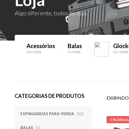
Algo diferente, todos os dias.
Acessórios
Balas
Glock
10 ITENS
5 ITENS
12 ITENS
CATEGORIAS DE PRODUTOS
EXIBINDO
ESPINGARDAS PARA VENDA
(10)
-17% DESLI
BALAS
(5)