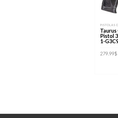
PISTOLAS 
Taurus
Pistol
1-G3C
279.99
$
ADICION