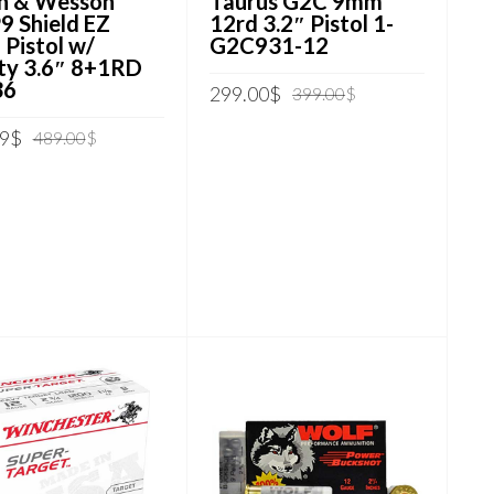
h & Wesson
Taurus G2C 9mm
 Shield EZ
12rd 3.2″ Pistol 1-
Pistol w/
G2C931-12
ty 3.6″ 8+1RD
36
O
O
299.00
$
399.00
$
preço
preço
O
O
9
$
489.00
$
ADICIONAR AO CARRINHO
original
atual
preço
preço
era:
é:
IONAR AO CARRINHO
original
atual
399.00$.
299.00$.
era:
é:
489.00$.
479.99$.