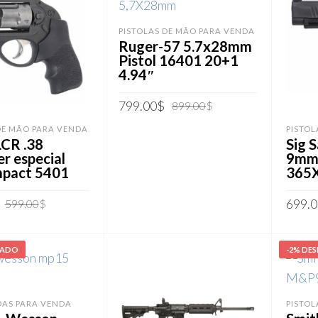
PISTOLAS DE MÃO PARA VENDA
Ruger-57 5.7x28mm
Pistol 16401 20+1
4.94″
O
O
799.00
$
899.00
$
preço
preço
DE MÃO PARA VENDA
PISTOL
ADICIONAR AO CARRINHO
original
atual
LCR .38
Sig 
era:
é:
r especial
9mm 
899.00$.
799.00$.
pact 5401
365
O
O
699.0
599.00
$
preço
preço
AR AO CARRINHO
original
atual
ADIC
era:
é:
GADO
-2% DE
599.00$.
499.00$.
DAS PARA VENDA
PISTOL