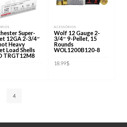
ÓRIOS
ACESSÓRIOS
hester Super-
Wolf 12 Gauge 2-
et 12GA 2-3/4″
3/4″ 9-Pellet, 15
hot Heavy
Rounds
et Load Shells
WOL1200B120-8
D TRGT12M8
18.99
$
ADICIONAR AO CARRINHO
IONAR AO CARRINHO
4