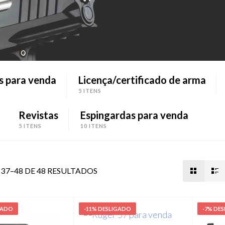
s para venda
Licença/certificado de arma
5 ITENS
Revistas
Espingardas para venda
5 ITENS
10 ITENS
 37–48 DE 48 RESULTADOS
GADO
-11% DESLIGADO
-7% DE