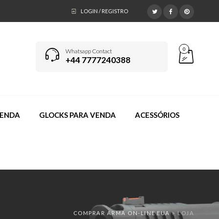
LOGIN / REGISTRO
0
Whatsapp Contact
+44 7777240388
VENDA
GLOCKS PARA VENDA
ACESSÓRIOS
COMPRAR ARMA ON-LINE EUA
>
LOJA