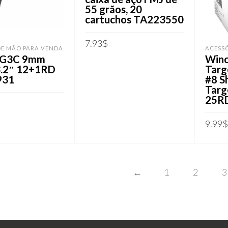
55 grãos, 20
cartuchos TA223550
7.93
$
DE MÃO PARA VENDA
ACESS
 G3C 9mm
Winc
ADICIONAR AO CARRINHO
 3.2″ 12+1RD
Targ
931
#8 S
Targ
25R
AR AO CARRINHO
9.99
$
ADIC
←
1
2
3