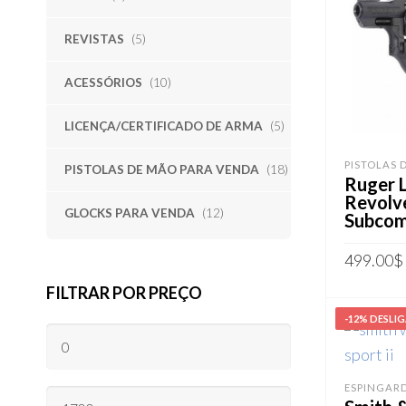
REVISTAS
(5)
ACESSÓRIOS
(10)
LICENÇA/CERTIFICADO DE ARMA
(5)
PISTOLAS 
PISTOLAS DE MÃO PARA VENDA
(18)
Ruger 
Revolve
GLOCKS PARA VENDA
(12)
Subcom
499.00
$
FILTRAR POR PREÇO
ADICION
-12% DESLI
PREÇO
MÍNIMO
ESPINGAR
PREÇO