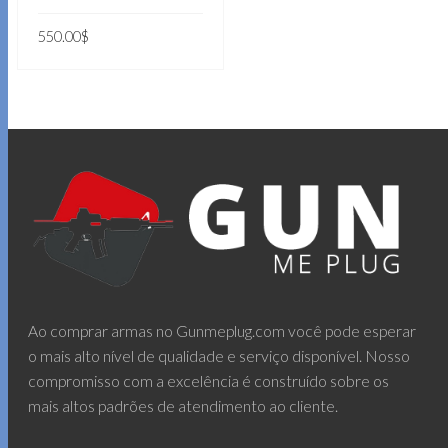
550.00
$
ADICIONAR AO
CARRINHO
Ao comprar armas no Gunmeplug.com você pode esperar
o mais alto nível de qualidade e serviço disponível. Nosso
compromisso com a excelência é construído sobre os
mais altos padrões de atendimento ao cliente.