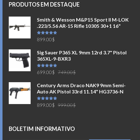
PRODUTOS EM DESTAQUE
Smith & Wesson M&P15 Sport II M-LOK
.223/5.56 AR-15 Rifle 10305 30+1 16"
Avaliação
899.00
$
5.00
de 5
Sig Sauer P365 XL 9mm 12rd 3.7" Pistol
365XL-9-BXR3
O
O
Avaliação
699.00
$
749.00
$
5.00
de 5
preço
preço
Century Arms Draco NAK9 9mm Semi-
original
atual
Auto AK Pistol 33rd 11.14" HG3736-N
era:
é:
749.00$.
699.00$.
O
O
Avaliação
899.00
$
999.00
$
5.00
de 5
preço
preço
original
atual
era:
é:
BOLETIM INFORMATIVO
999.00$.
899.00$.