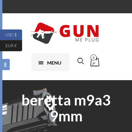
USD $
EUR €
0
MENU
beretta m9a3
9mm