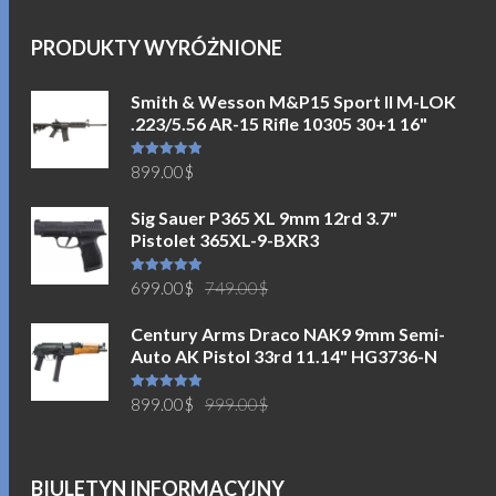
PRODUKTY WYRÓŻNIONE
Smith & Wesson M&P15 Sport II M-LOK
.223/5.56 AR-15 Rifle 10305 30+1 16"
Oceniono
899.00
$
5.00
na 5
Sig Sauer P365 XL 9mm 12rd 3.7"
Pistolet 365XL-9-BXR3
Pierwotna
Aktualna
Oceniono
699.00
$
749.00
$
5.00
na 5
cena
cena
Century Arms Draco NAK9 9mm Semi-
wynosiła:
wynosi:
Auto AK Pistol 33rd 11.14" HG3736-N
749.00$.
699.00$.
Pierwotna
Aktualna
Oceniono
899.00
$
999.00
$
5.00
na 5
cena
cena
wynosiła:
wynosi:
999.00$.
899.00$.
BIULETYN INFORMACYJNY