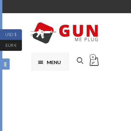
USD $
EUR €
0
MENU
Pomoc przy
składaniu
wniosków CCW