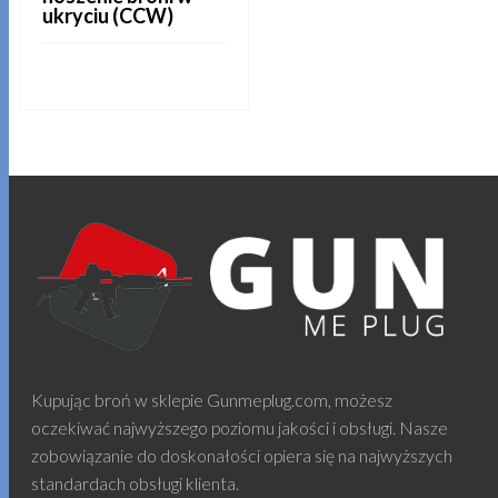
ukryciu (CCW)
CZYTAJ DALEJ
Kupując broń w sklepie Gunmeplug.com, możesz
oczekiwać najwyższego poziomu jakości i obsługi. Nasze
zobowiązanie do doskonałości opiera się na najwyższych
standardach obsługi klienta.