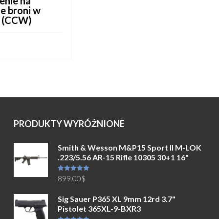
enie na
e broni w
u (CCW)
DALEJ
PRODUKTY WYRÓŻNIONE
Smith & Wesson M&P15 Sport II M-LOK
.223/5.56 AR-15 Rifle 10305 30+1 16"
Oceniono
899.00
$
5.00
na 5
Sig Sauer P365 XL 9mm 12rd 3.7"
Pistolet 365XL-9-BXR3