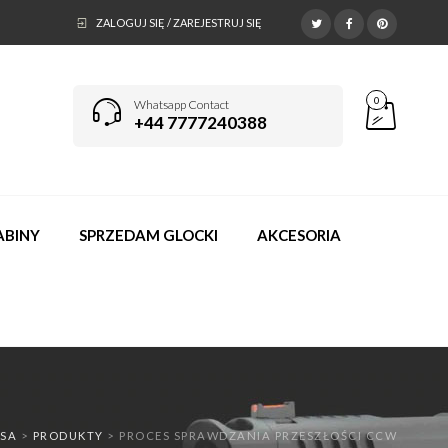
ZALOGUJ SIĘ / ZAREJESTRUJ SIĘ
0
Whatsapp Contact
+44 7777240388
ABINY
SPRZEDAM GLOCKI
AKCESORIA
USA
>
PRODUKTY
>
PROCES SPRAWDZANIA PRZESZŁOŚCI CCW