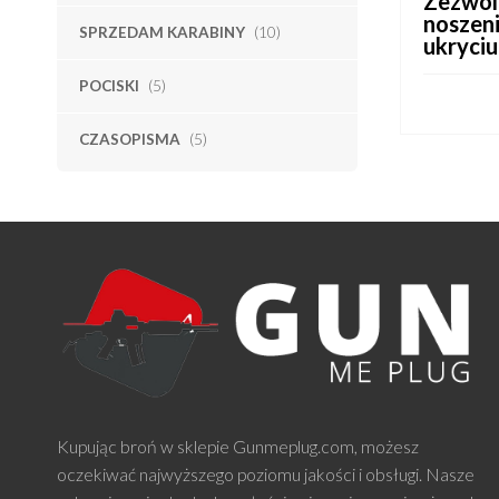
Zezwol
noszeni
SPRZEDAM KARABINY
(10)
ukryci
POCISKI
(5)
CZASOPISMA
(5)
CZYTAJ 
Kupując broń w sklepie Gunmeplug.com, możesz
oczekiwać najwyższego poziomu jakości i obsługi. Nasze