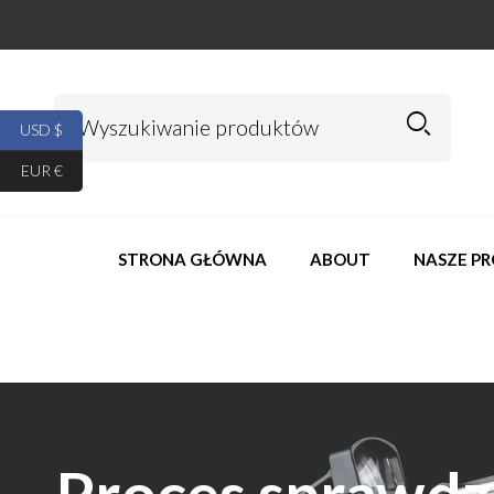
USD $
EUR €
STRONA GŁÓWNA
ABOUT
NASZE P
Proces sprawdz