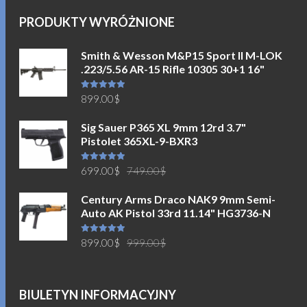
PRODUKTY WYRÓŻNIONE
Smith & Wesson M&P15 Sport II M-LOK
.223/5.56 AR-15 Rifle 10305 30+1 16"
Oceniono
899.00
$
5.00
na 5
Sig Sauer P365 XL 9mm 12rd 3.7"
Pistolet 365XL-9-BXR3
Pierwotna
Aktualna
Oceniono
699.00
$
749.00
$
5.00
na 5
cena
cena
Century Arms Draco NAK9 9mm Semi-
wynosiła:
wynosi:
Auto AK Pistol 33rd 11.14" HG3736-N
749.00$.
699.00$.
Pierwotna
Aktualna
Oceniono
899.00
$
999.00
$
5.00
na 5
cena
cena
wynosiła:
wynosi:
999.00$.
899.00$.
BIULETYN INFORMACYJNY