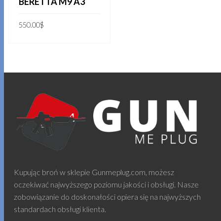
BERETTA M9 A3
550.00
$
DODAJ DO KOSZYKA
Kupując broń w sklepie Gunmeplug.com, możesz
oczekiwać najwyższego poziomu jakości i obsługi. Nasze
zobowiązanie do doskonałości opiera się na najwyższych
standardach obsługi klienta.