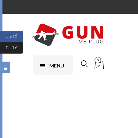
USD $
EUR €
0
MENU
beretta m9a3
recenzja