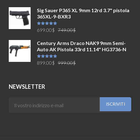
Sig Sauer P365 XL 9mm 12rd 3.7" pistola
365XL-9-BXR3
Il
Il
Valutato
699.00
$
749.00
$
5.00
su 5
prezzo
prezzo
Century Arms Draco NAK9 9mm Semi-
originale
attuale
Auto AK Pistola 33rd 11.14" HG3736-N
era:
è:
749.00$.
699.00$.
Il
Il
Valutato
899.00
$
999.00
$
5.00
su 5
prezzo
prezzo
originale
attuale
era:
è:
NEWSLETTER
999.00$.
899.00$.