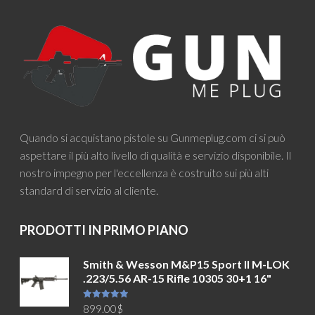
Quando si acquistano pistole su Gunmeplug.com ci si può
aspettare il più alto livello di qualità e servizio disponibile. Il
nostro impegno per l'eccellenza è costruito sui più alti
standard di servizio al cliente.
PRODOTTI IN PRIMO PIANO
Smith & Wesson M&P15 Sport II M-LOK
.223/5.56 AR-15 Rifle 10305 30+1 16"
Valutato
899.00
$
5.00
su 5