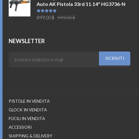
Auto AK Pistola 33rd 11.14" HG3736-N
era:
è:
749.00$.
699.00$.
Il
Il
Valutato
899.00
$
999.00
$
5.00
su 5
prezzo
prezzo
originale
attuale
era:
è:
NEWSLETTER
999.00$.
899.00$.
PISTOLE IN VENDITA
GLOCK IN VENDITA
FUCILI IN VENDITA
ACCESSORI
SHIPPING & DELIVERY