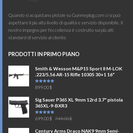
Quando si acquistano pistole su Gunmeplug.com ci si può
aspettare il più alto livello di qualità e servizio disponibile. Il
nostro impegno per l'eccellenza è costruito sui più alti
standard di servizio al cliente.
PRODOTTI IN PRIMO PIANO
Smith & Wesson M&P15 Sport II M-LOK
.223/5.56 AR-15 Rifle 10305 30+1 16"
Valutato
899.00
$
5.00
su 5
Sig Sauer P365 XL 9mm 12rd 3.7" pistola
365XL-9-BXR3
Il
Il
Valutato
699.00
$
749.00
$
5.00
su 5
prezzo
prezzo
Century Arms Draco NAK9 9mm Semi-
originale
attuale