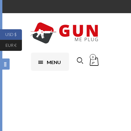
USD $
EUR €
0
MENU
Assistenza per
l'acquisto di armi
da fuoco