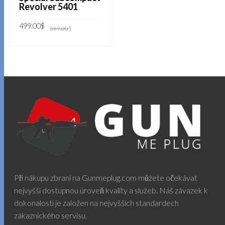
Revolver 5401
Původní
Aktuální
499.00
$
599.00
$
cena
cena
byla:
je:
599.00$.
499.00$.
PŘIDAT DO KOŠÍKU
Při nákupu zbraní na Gunmeplug.com můžete očekávat
nejvyšší dostupnou úroveň kvality a služeb. Náš závazek k
dokonalosti je založen na nejvyšších standardech
zákaznického servisu.