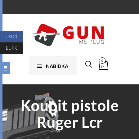
USD $
EUR €
0
NABÍDKA
Koupit pistole
Ruger Lcr