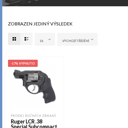
ZOBRAZEN JEDINÝ VÝSLEDEK
16
VÝCHOZÍ TŘÍDĚNÍ
-17% VYPNUTO
PRODEJ RUČNÍCH ZBRANÍ
Ruger LCR .38
Special Subcompact