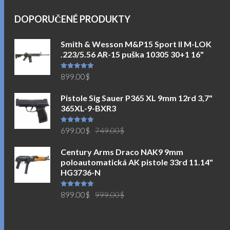
DOPORUČENÉ PRODUKTY
Smith & Wesson M&P15 Sport II M-LOK
.223/5.56 AR-15 puška 10305 30+1 16"
Hodnocení
899.00
$
5.00
z 5
Pistole Sig Sauer P365 XL 9mm 12rd 3,7"
365XL-9-BXR3
Původní
Aktuální
Hodnocení
699.00
$
749.00
$
5.00
z 5
cena
cena
Century Arms Draco NAK9 9mm
byla:
je:
poloautomatická AK pistole 33rd 11.14"
749.00$.
699.00$.
HG3736-N
Původní
Aktuální
Hodnocení
899.00
$
999.00
$
5.00
z 5
cena
cena
byla:
je:
999.00$.
899.00$.