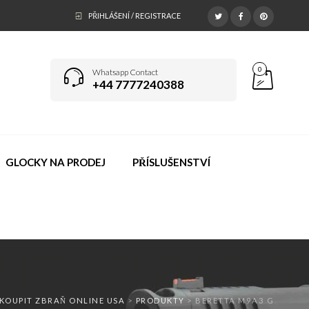
PŘIHLÁŠENÍ / REGISTRACE
0
Whatsapp Contact
+44 7777240388
GLOCKY NA PRODEJ
PŘÍSLUŠENSTVÍ
KOUPIT ZBRAŇ ONLINE USA
>
PRODUKTY
>
BERETTA M9A3 G