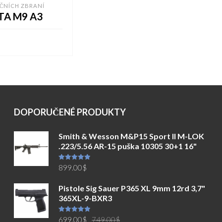
ČNÍCH ZBRANÍ
TA M9 A3
DO KOŠÍKU
DOPORUČENÉ PRODUKTY
Smith & Wesson M&P15 Sport II M-LOK
.223/5.56 AR-15 puška 10305 30+1 16"
Hodnocení
899.00
$
5.00
z 5
Pistole Sig Sauer P365 XL 9mm 12rd 3,7"
365XL-9-BXR3
Původní
Aktuální
Hodnocení
699.00
$
749.00
$