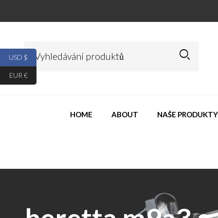
USD $
EUR €
HOME
ABOUT
NAŠE PRODUKTY
beretta m9a3 g