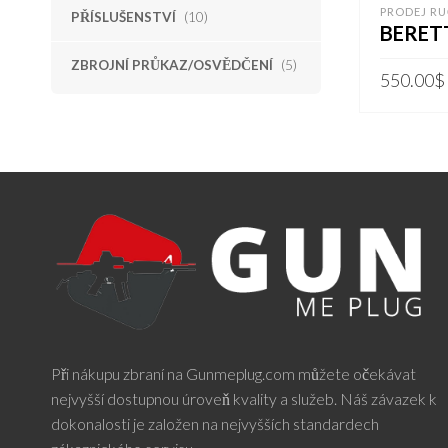
PRODEJ RU
PŘÍSLUŠENSTVÍ
(10)
BERET
ZBROJNÍ PRŮKAZ/OSVĚDČENÍ
(5)
550.00
$
PŘIDAT 
Při nákupu zbraní na Gunmeplug.com můžete očekávat
nejvyšší dostupnou úroveň kvality a služeb. Náš závazek k
dokonalosti je založen na nejvyšších standardech