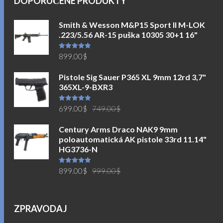
DOPORUČENÉ PRODUKTY
Smith & Wesson M&P15 Sport II M-LOK
.223/5.56 AR-15 puška 10305 30+1 16"
Hodnocení
899.00
$
5.00
z 5
Pistole Sig Sauer P365 XL 9mm 12rd 3,7"
365XL-9-BXR3
Původní
Aktuální
Hodnocení
699.00
$
749.00
$
5.00
z 5
cena
cena
Century Arms Draco NAK9 9mm
byla:
je:
poloautomatická AK pistole 33rd 11.14"
749.00$.
699.00$.
HG3736-N
Původní
Aktuální
Hodnocení
899.00
$
999.00
$
5.00
z 5
cena
cena
byla:
je:
999.00$.
899.00$.
ZPRAVODAJ