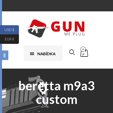
USD $
EUR €
0
NABÍDKA
beretta m9a3
custom