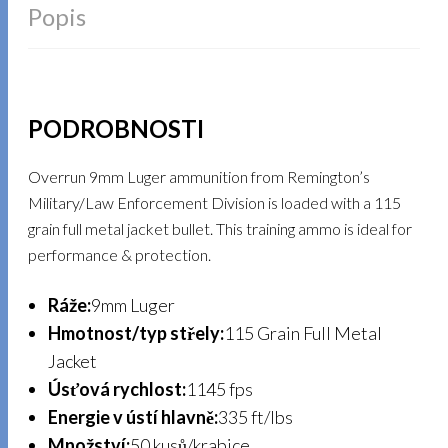
Popis
PODROBNOSTI
Overrun 9mm Luger ammunition from Remington’s
Military/Law Enforcement Division is loaded with a 115
grain full metal jacket bullet. This training ammo is ideal for
performance & protection.
Ráže:
9mm Luger
Hmotnost/typ střely:
115 Grain Full Metal
Jacket
Úsťová rychlost:
1145 fps
Energie v ústí hlavně:
335 ft/lbs
Množství:
50 kusů/krabice