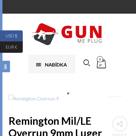
USD $
EUR €
0
NABÍDKA
Remington Mil/LE
Overrun 9mm Luger
SDÍLET