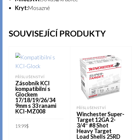
Kryt:
Mosazné
SOUVISEJÍCÍ PRODUKTY
PŘÍSLUŠENSTVÍ
Zásobník KCI
kompatibilní s
Glockem
17/18/19/26/34
9mm s 33 ranami
PŘÍSLUŠENSTVÍ
KCI-MZ008
Winchester Super-
3
Target 12GA 2-
3/4″ #8 Shot
19.99
$
Heavy Target
Load Shells 25RD
PŘIDAT DO KOŠÍKU